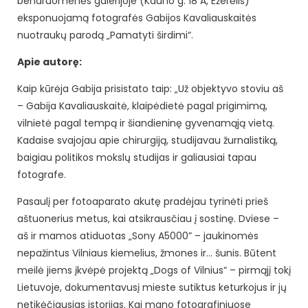
bendruomenės galerijoje (Kauno g. 18 A, Ežerėlis)
eksponuojamą fotografės Gabijos Kavaliauskaitės
nuotraukų parodą „Pamatyti širdimi“.
Apie autorę:
Kaip kūrėja Gabija prisistato taip: „Už objektyvo stoviu aš
– Gabija Kavaliauskaitė, klaipėdietė pagal prigimimą,
vilnietė pagal tempą ir šiandieninę gyvenamąją vietą.
Kadaise svajojau apie chirurgiją, studijavau žurnalistiką,
baigiau politikos mokslų studijas ir galiausiai tapau
fotografe.
Pasaulį per fotoaparato akutę pradėjau tyrinėti prieš
aštuonerius metus, kai atsikrausčiau į sostinę. Dviese –
aš ir mamos atiduotas „Sony A5000” – jaukinomės
nepažintus Vilniaus kiemelius, žmones ir… šunis. Būtent
meilė jiems įkvėpė projektą „Dogs of Vilnius“ – pirmąjį tokį
Lietuvoje, dokumentavusį mieste sutiktus keturkojus ir jų
netikėčiausias istorijas. Kai mano fotografiniuose