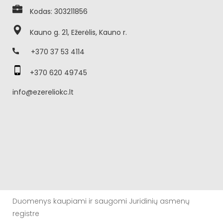
Kodas: 303211856
Kauno g. 21, Ežerėlis, Kauno r.
+370 37 53 4114
+370 620 49745
info@ezereliokc.lt
Duomenys kaupiami ir saugomi Juridinių asmenų
registre