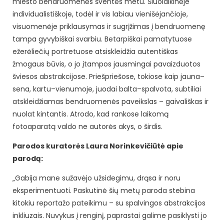
miesto bendruomenės šventės metu. Šiuolaikinėje
individualistiškoje, todėl ir vis labiau vienišėjančioje,
visuomenėje priklausymas ir sugrįžimas į bendruomenę
tampa gyvybiškai svarbiu. Betarpiškai pamatytuose
ežerėliečių portretuose atsiskleidžia autentiškas
žmogaus būvis, o jo įtampos jausmingai pavaizduotos
šviesos abstrakcijose. Priešpriešose, tokiose kaip jauna–
sena, kartu–vienumoje, juodai balta–spalvota, subtiliai
atskleidžiamas bendruomenės paveikslas – gaivališkas ir
nuolat kintantis. Atrodo, kad rankose laikomą
fotoaparatą valdo ne autorės akys, o širdis.
Parodos kuratorės Laura Norinkevičiūtė apie
parodą:
„Gabija mane sužavėjo užsidegimu, drąsa ir noru
eksperimentuoti. Paskutinė šių metų paroda stebina
kitokiu reportažo pateikimu – su spalvingos abstrakcijos
inkliuzais. Nuvykus į renginį, paprastai galime pasiklysti jo