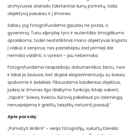
archyvuose atsirado tūkstančiai šunų portretų, tada
objektyvą pasukau ir į žmones.
Sakau, jog fotografuodama gaudau ne pozas, o
gyvenimą. Turiu silpnybę tyro ir autentiško žmogiškumo
apraiškoms, todėl neatsitiktinai mano objektyvas krypsta
į vaikus ir senjorus, nes pastebėjau, kad pirmieji dar
nemoka vaidinti, o vyresni – jau nebemoka.
Fotografuodama neapsiriboju dokumentikos žanru, nors
ir labai ja žaviuosi, bet drąsiai eksperimentuoju su šviesa,
spalvomis ir šešėliais. Fiksuodama kasdienius objektus,
judesį ar žmones ilgo išlaikymo funkcija, kitaip sakant,
„tapant“ šviesa, kviečiu žiūrovą pakeliauti po žaismingą,
nenuspėjamą ir griežtų taisyklių neturintį pasaulį.“
Apie parodą:
„Pamatyti širdimi“ – serija fotografijų, sukurtų Ežerėlio