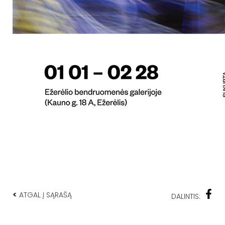
<
ATGAL Į SĄRAŠĄ
DALINTIS: