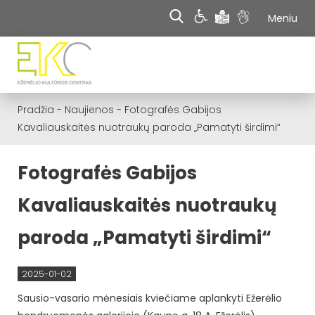
Meniu
Pradžia
-
Naujienos
-
Fotografės Gabijos
Kavaliauskaitės nuotraukų paroda „Pamatyti širdimi“
Fotografės Gabijos
Kavaliauskaitės nuotraukų
paroda „Pamatyti širdimi“
2025-01-02
Sausio-vasario mėnesiais kviečiame aplankyti Ežerėlio