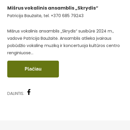
Mišrus vokalinis ansamblis „Skrydis“
Patricija Baužaitė, tel. +370 685 79243
Mišrus vokalinis ansamblis „Skrydis“ susibūrė 2024 m.,
vadovė Patricija Baužaitė. Ansamblis atlieka įvairaus
pobūdžio vokalinę muziką ir koncertuoja kultūros centro
renginiuose…
Plačiau
DALINTIS: