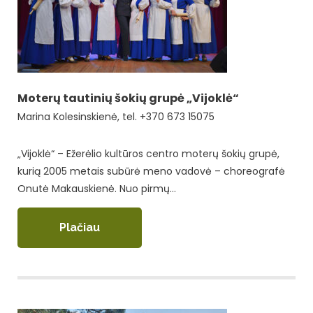
Moterų tautinių šokių grupė „Vijoklė“
Marina Kolesinskienė, tel. +370 673 15075
„Vijoklė“ – Ežerėlio kultūros centro moterų šokių grupė,
kurią 2005 metais subūrė meno vadovė – choreografė
Onutė Makauskienė. Nuo pirmų…
Plačiau