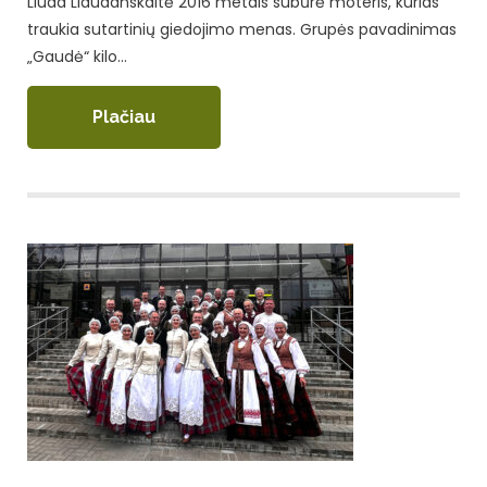
Liuda Liaudanskaitė 2016 metais subūrė moteris, kurias
traukia sutartinių giedojimo menas. Grupės pavadinimas
„Gaudė“ kilo…
Plačiau