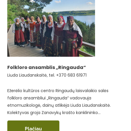
Folkloro ansamblis „Ringauda“
Liuda Liaudanskaitė, tel. +370 683 61971
Ežerėlio kultūros centro Ringaudų laisvalaikio salės
folkloro ansambliui „Ringauda“ vadovauja
etnomuzikologė, dainų atlikėja Liuda Liaudanskaitė.
Kolektyvas groja Zanavykų krašto kanklininko…
Plačiau