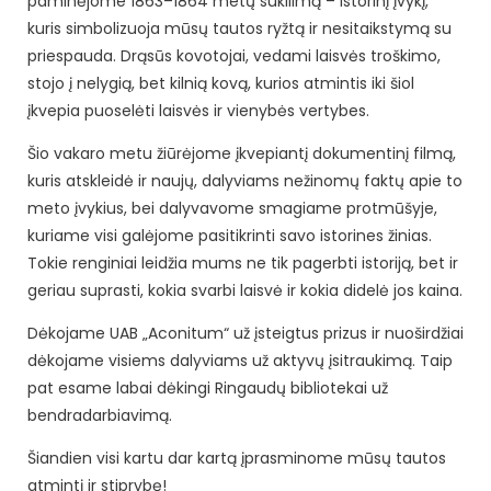
paminėjome 1863–1864 metų sukilimą – istorinį įvykį,
kuris simbolizuoja mūsų tautos ryžtą ir nesitaikstymą su
priespauda. Drąsūs kovotojai, vedami laisvės troškimo,
stojo į nelygią, bet kilnią kovą, kurios atmintis iki šiol
įkvepia puoselėti laisvės ir vienybės vertybes.
Šio vakaro metu žiūrėjome įkvepiantį dokumentinį filmą,
kuris atskleidė ir naujų, dalyviams nežinomų faktų apie to
meto įvykius, bei dalyvavome smagiame protmūšyje,
kuriame visi galėjome pasitikrinti savo istorines žinias.
Tokie renginiai leidžia mums ne tik pagerbti istoriją, bet ir
geriau suprasti, kokia svarbi laisvė ir kokia didelė jos kaina.
Dėkojame UAB „Aconitum“ už įsteigtus prizus ir nuoširdžiai
dėkojame visiems dalyviams už aktyvų įsitraukimą. Taip
pat esame labai dėkingi Ringaudų bibliotekai už
bendradarbiavimą.
Šiandien visi kartu dar kartą įprasminome mūsų tautos
atmintį ir stiprybę!