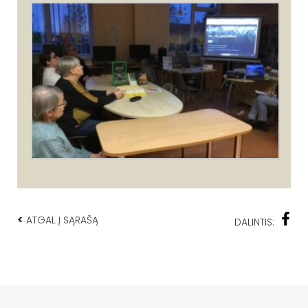
<
ATGAL Į SĄRAŠĄ
DALINTIS: