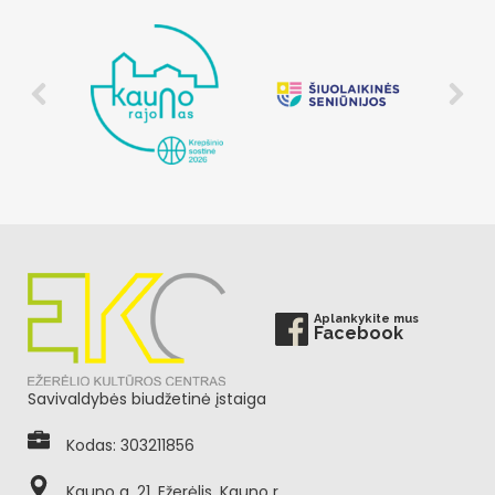
Aplankykite mus
Facebook
Savivaldybės biudžetinė įstaiga
Kodas: 303211856
Kauno g. 21, Ežerėlis, Kauno r.