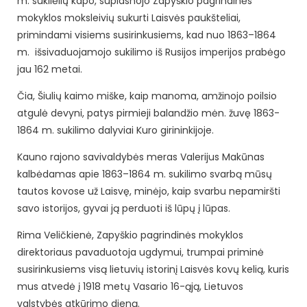
m. sukilėlių kapo, suplasnojo Zapyškio pagrindinės
mokyklos moksleivių sukurti Laisvės paukšteliai,
primindami visiems susirinkusiems, kad nuo 1863–1864
m. išsivaduojamojo sukilimo iš Rusijos imperijos prabėgo
jau 162 metai.
Čia, Šiulių kaimo miške, kaip manoma, amžinojo poilsio
atgulė devyni, patys pirmieji balandžio mėn. žuvę 1863-
1864 m. sukilimo dalyviai Kuro girininkijoje.
Kauno rajono savivaldybės meras Valerijus Makūnas
kalbėdamas apie 1863–1864 m. sukilimo svarbą mūsų
tautos kovose už Laisvę, minėjo, kaip svarbu nepamiršti
savo istorijos, gyvai ją perduoti iš lūpų į lūpas.
Rima Veličkienė, Zapyškio pagrindinės mokyklos
direktoriaus pavaduotoja ugdymui, trumpai priminė
susirinkusiems visą lietuvių istorinį Laisvės kovų kelią, kuris
mus atvedė į 1918 metų Vasario 16-ąją, Lietuvos
valstybės atkūrimo dieną.