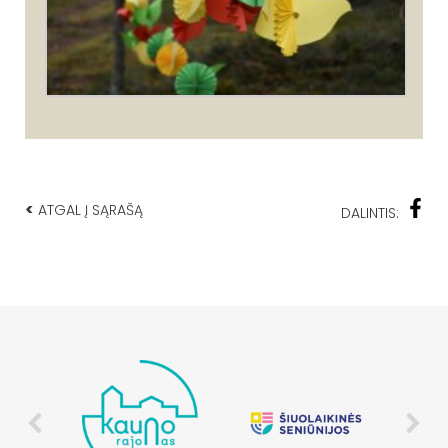
<
ATGAL Į SĄRAŠĄ
DALINTIS: