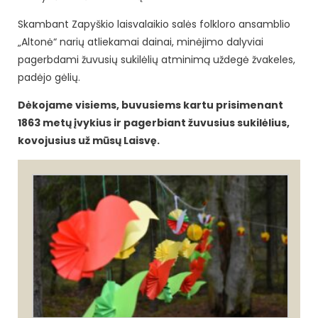
Skambant Zapyškio laisvalaikio salės folkloro ansamblio
„Altonė“ narių atliekamai dainai, minėjimo dalyviai
pagerbdami žuvusių sukilėlių atminimą uždegė žvakeles,
padėjo gėlių.
Dėkojame visiems, buvusiems kartu prisimenant
1863 metų įvykius ir pagerbiant žuvusius sukilėlius,
kovojusius už mūsų Laisvę.