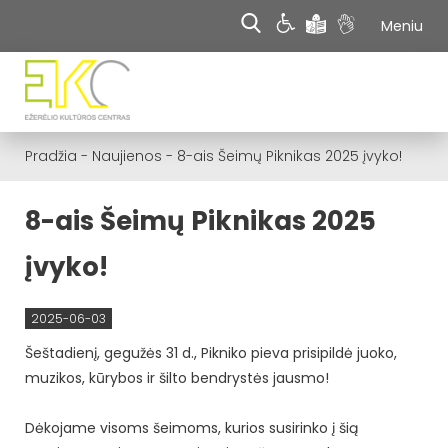
Meniu
Pradžia
-
Naujienos
-
8-ais Šeimų Piknikas 2025 įvyko!
8-ais Šeimų Piknikas 2025
įvyko!
2025-06-03
Šeštadienį, gegužės 31 d., Pikniko pieva prisipildė juoko,
muzikos, kūrybos ir šilto bendrystės jausmo!
Dėkojame visoms šeimoms, kurios susirinko į šią