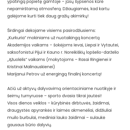
ypatingą popietę gamtoje – jūsų šypsenos kūrė
nepamirštamą atmosferą. Džiaugiamės, kad kartu
galėjome kurti tiek daug gražių akimirkų!
Širdingai dėkojame visiems pasirodžiusiems:
„Kurkuria“ mokiniams už nuotaikingą koncertą
Akademijos vaikams – šokėjoms Ievai, Liepai ir Vytautei,
saksofonistui Pijui ir Kauno r. Noreikiškių lopšelio-darželio
„Ąžuolėlis“ vaikams (mokytojoms – Rasai Ringienei ir
Kristinai Malinauskienei)
Marijanui Petrov už energingą finalinį koncertą!
Ačiū už aktyvų dalyvavimą orientaciniame nuotikyje ir
šeimų turnyruose – sporto dvasia tikrai jautėsi!
Visos dienos veiklos – kūrybinės dirbtuvės, žaidimai,
draugystės apyrankės ir laimės akmenėliai, didžiuliai
muilo burbulai, mediniai lauko žaidimai – sulaukė
gausaus būrio dalyvių.