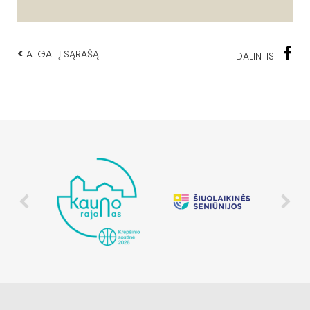
<
ATGAL Į SĄRAŠĄ
DALINTIS: