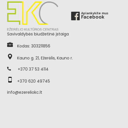
Aplankykite mus
Facebook
Savivaldybės biudžetinė įstaiga
Kodas: 303211856
Kauno g. 21, Ežerėlis, Kauno r.
+370 37 53 4114
+370 620 49745
info@ezereliokc.lt