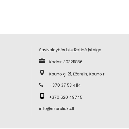
Savivaldybės biudžetinė įstaiga
Kodas: 303211856
Kauno g. 21, Ežerėlis, Kauno r.
+370 37 53 4114
+370 620 49745
info@ezereliokc.lt