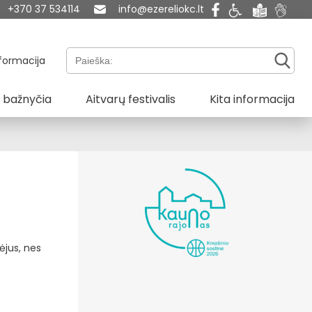
+370 37 534114
info@ezereliokc.lt
Paieška:
formacija
 bažnyčia
Aitvarų festivalis
Kita informacija
ėjus, nes