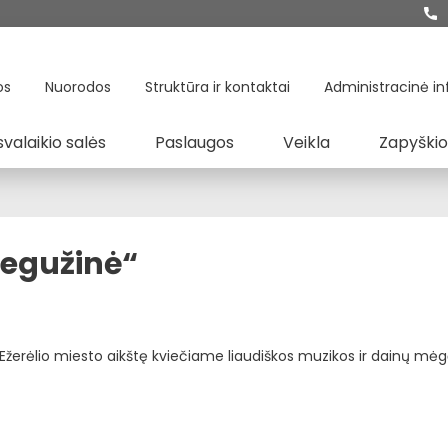
os
Nuorodos
Struktūra ir kontaktai
Administracinė in
svalaikio salės
Paslaugos
Veikla
Zapyškio
gegužinė“
 Ežerėlio miesto aikštę kviečiame liaudiškos muzikos ir dainų mėg