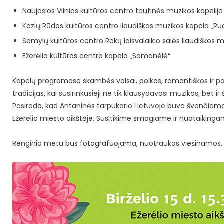
Naujosios Vilnios kultūros centro tautinės muzikos kapelija
Kazlų Rūdos kultūros centro liaudiškos muzikos kapela „Ru
Samylų kultūros centro Rokų laisvalaikio salės liaudiškos 
Ežerėlio kultūros centro kapela „Samanėlė“
Kapelų programose skambės valsai, polkos, romantiškos ir pat
tradicijas, kai susirinkusieji ne tik klausydavosi muzikos, bet i
Pasirodo, kad Antaninės tarpukario Lietuvoje buvo švenčiamos
Ežerėlio miesto aikštėje. Susitikime smagiame ir nuotaiking
Renginio metu bus fotografuojama, nuotraukos viešinamos.