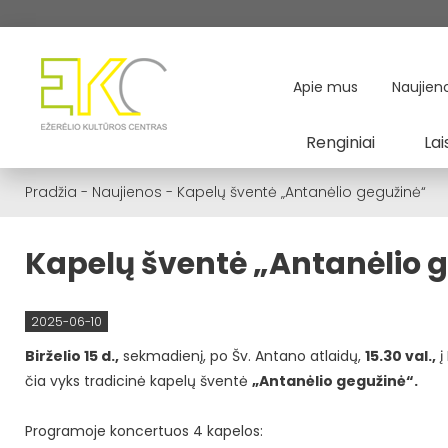
Apie mus
Naujien
Renginiai
Lai
Pradžia
-
Naujienos
-
Kapelų šventė „Antanėlio gegužinė“
Kapelų šventė „Antanėlio 
2025-06-10
Birželio 15 d.,
sekmadienį, po Šv. Antano atlaidų,
15.30 val.,
į
čia vyks tradicinė kapelų šventė
„Antanėlio gegužinė“.
Programoje koncertuos 4 kapelos: