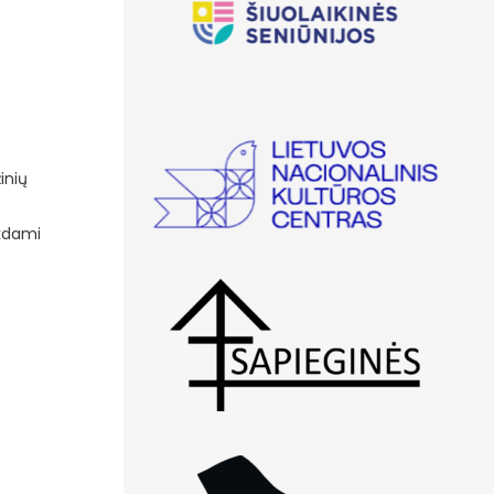
inių
nkdami