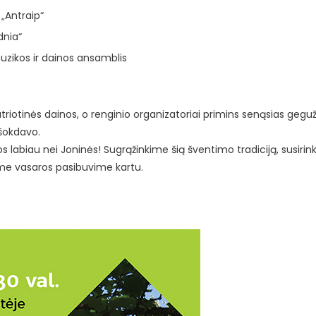
 „Antraip“
dnia“
muzikos ir dainos ansamblis
riotinės dainos, o renginio organizatoriai primins senąsias geguž
r šokdavo.
 labiau nei Joninės! Sugrąžinkime šią šventimo tradiciją, susiri
ame vasaros pasibuvime kartu.