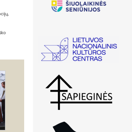
cijų,
ško