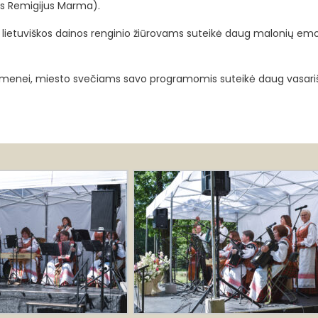
as Remigijus Marma).
ios lietuviškos dainos renginio žiūrovams suteikė daug malonių emo
omenei, miesto svečiams savo programomis suteikė daug vasari