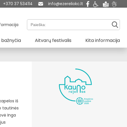
+370 37 534114
info@ezereliokc.lt
Paieška:
formacija
 bažnyčia
Aitvarų festivalis
Kita informacija
kapelos iš
o tautinės
dovė Inga
jus