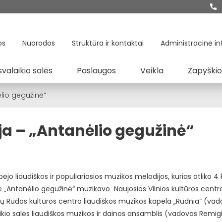
os
Nuorodos
Struktūra ir kontaktai
Administracinė in
svalaikio salės
Paslaugos
Veikla
Zapyškio
ėlio gegužinė“
ija – „Antanėlio gegužinė“
bėjo liaudiškos ir populiariosios muzikos melodijos, kurias atliko 4 
je „Antanėlio gegužinė“ muzikavo Naujosios Vilnios kultūros centr
zlų Rūdos kultūros centro liaudiškos muzikos kapela „Rudnia“ (va
ikio salės liaudiškos muzikos ir dainos ansamblis (vadovas Remigi