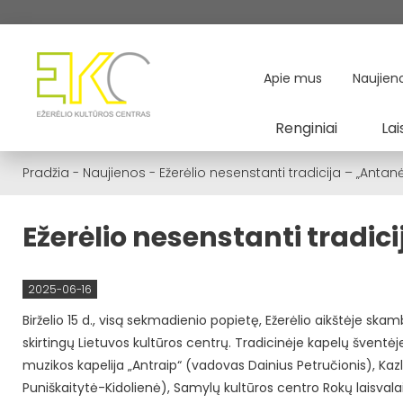
Apie mus
Naujien
Renginiai
Lai
Pradžia
-
Naujienos
-
Ežerėlio nesenstanti tradicija – „Antan
Ežerėlio nesenstanti tradic
2025-06-16
Birželio 15 d., visą sekmadienio popietę, Ežerėlio aikštėje skam
skirtingų Lietuvos kultūros centrų. Tradicinėje kapelų šventė
muzikos kapelija „Antraip“ (vadovas Dainius Petručionis), Ka
Puniškaitytė-Kidolienė), Samylų kultūros centro Rokų laisvala