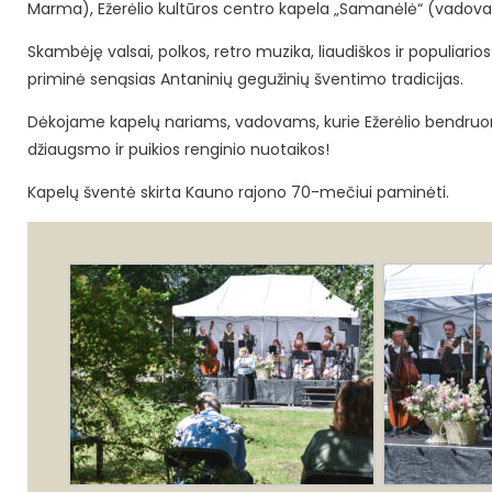
Marma), Ežerėlio kultūros centro kapela „Samanėlė“ (vadov
Skambėję valsai, polkos, retro muzika, liaudiškos ir populiar
priminė senąsias Antaninių gegužinių šventimo tradicijas.
Dėkojame kapelų nariams, vadovams, kurie Ežerėlio bendru
džiaugsmo ir puikios renginio nuotaikos!
Kapelų šventė skirta Kauno rajono 70-mečiui paminėti.