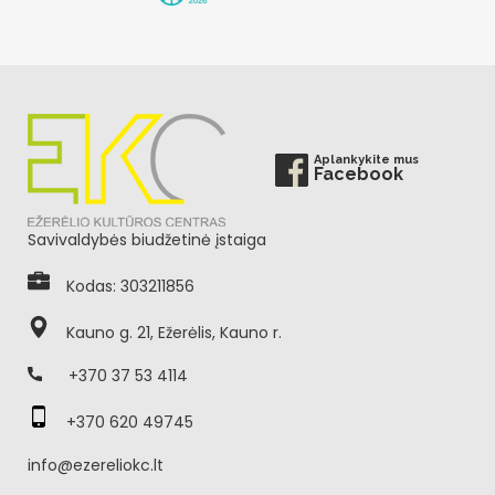
Aplankykite mus
Facebook
Savivaldybės biudžetinė įstaiga
Kodas: 303211856
Kauno g. 21, Ežerėlis, Kauno r.
+370 37 53 4114
+370 620 49745
info@ezereliokc.lt