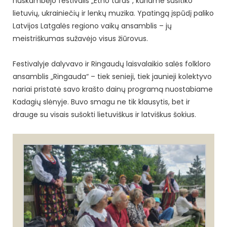
nuskambėjo festivalis „Etno turas“, kuriame susitiko
lietuvių, ukrainiečių ir lenkų muzika. Ypatingą įspūdį paliko
Latvijos Latgalės regiono vaikų ansamblis – jų
meistriškumas sužavėjo visus žiūrovus.
Festivalyje dalyvavo ir Ringaudų laisvalaikio salės folkloro
ansamblis „Ringauda“ – tiek senieji, tiek jaunieji kolektyvo
nariai pristatė savo krašto dainų programą nuostabiame
Kadagių slėnyje. Buvo smagu ne tik klausytis, bet ir
drauge su visais sušokti lietuviškus ir latviškus šokius.