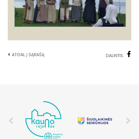
<
ATGAL Į SĄRAŠĄ
DALINTIS: