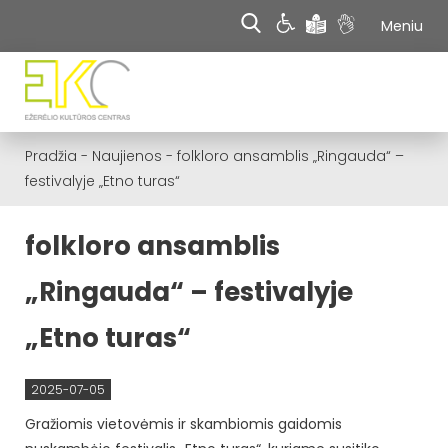
Meniu
Pradžia
-
Naujienos
-
folkloro ansamblis „Ringauda“ –
festivalyje „Etno turas“
folkloro ansamblis
„Ringauda“ – festivalyje
„Etno turas“
2025-07-05
Gražiomis vietovėmis ir skambiomis gaidomis