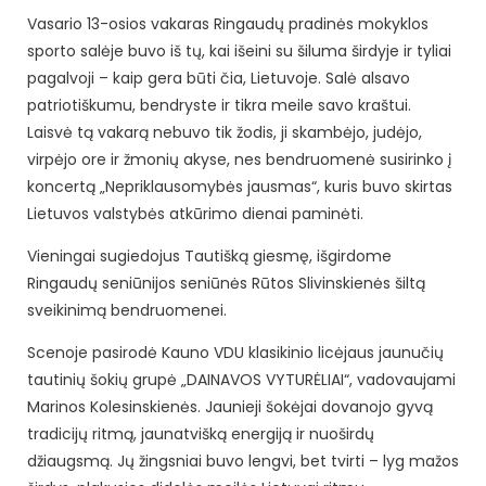
Vasario 13-osios vakaras Ringaudų pradinės mokyklos
sporto salėje buvo iš tų, kai išeini su šiluma širdyje ir tyliai
pagalvoji – kaip gera būti čia, Lietuvoje. Salė alsavo
patriotiškumu, bendryste ir tikra meile savo kraštui.
Laisvė tą vakarą nebuvo tik žodis, ji skambėjo, judėjo,
virpėjo ore ir žmonių akyse, nes bendruomenė susirinko į
koncertą „Nepriklausomybės jausmas“, kuris buvo skirtas
Lietuvos valstybės atkūrimo dienai paminėti.
Vieningai sugiedojus Tautišką giesmę, išgirdome
Ringaudų seniūnijos seniūnės Rūtos Slivinskienės šiltą
sveikinimą bendruomenei.
Scenoje pasirodė Kauno VDU klasikinio licėjaus jaunučių
tautinių šokių grupė „DAINAVOS VYTURĖLIAI“, vadovaujami
Marinos Kolesinskienės. Jaunieji šokėjai dovanojo gyvą
tradicijų ritmą, jaunatvišką energiją ir nuoširdų
džiaugsmą. Jų žingsniai buvo lengvi, bet tvirti – lyg mažos