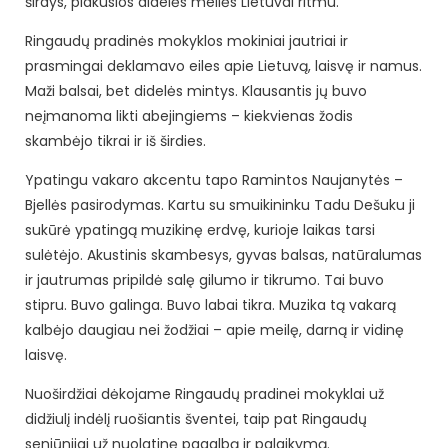
širdys, plakusios didelės meilės Lietuvai ritmu.
Ringaudų pradinės mokyklos mokiniai jautriai ir
prasmingai deklamavo eiles apie Lietuvą, laisvę ir namus.
Maži balsai, bet didelės mintys. Klausantis jų buvo
neįmanoma likti abejingiems – kiekvienas žodis
skambėjo tikrai ir iš širdies.
Ypatingu vakaro akcentu tapo Ramintos Naujanytės –
Bjellės pasirodymas. Kartu su smuikininku Tadu Dešuku ji
sukūrė ypatingą muzikinę erdvę, kurioje laikas tarsi
sulėtėjo. Akustinis skambesys, gyvas balsas, natūralumas
ir jautrumas pripildė salę gilumo ir tikrumo. Tai buvo
stipru. Buvo galinga. Buvo labai tikra. Muzika tą vakarą
kalbėjo daugiau nei žodžiai – apie meilę, darną ir vidinę
laisvę.
Nuoširdžiai dėkojame Ringaudų pradinei mokyklai už
didžiulį indėlį ruošiantis šventei, taip pat Ringaudų
seniūnijai už nuolatinę pagalbą ir palaikymą.