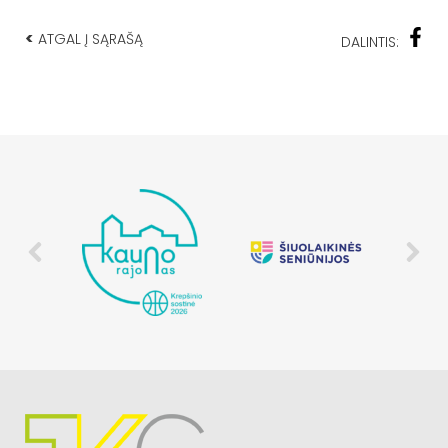
<
ATGAL Į SĄRAŠĄ
DALINTIS: