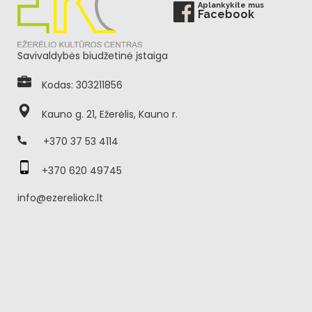
Aplankykite mus
Facebook
Savivaldybės biudžetinė įstaiga
Kodas: 303211856
Kauno g. 21, Ežerėlis, Kauno r.
+370 37 53 4114
+370 620 49745
info@ezereliokc.lt