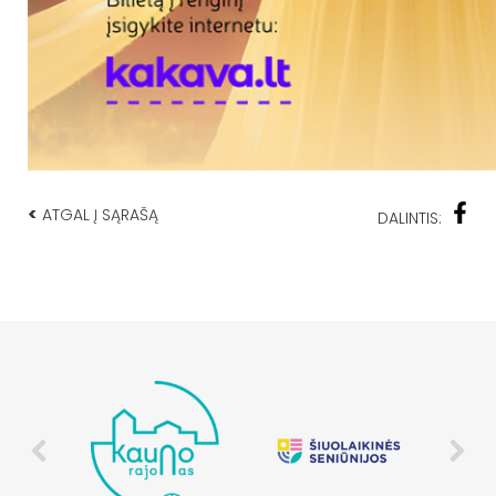
<
ATGAL Į SĄRAŠĄ
DALINTIS: