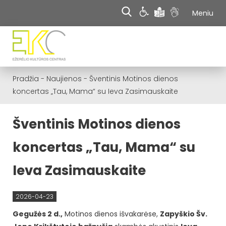
Meniu
Pradžia
-
Naujienos
-
Šventinis Motinos dienos
koncertas „Tau, Mama“ su Ieva Zasimauskaite
Šventinis Motinos dienos
koncertas „Tau, Mama“ su
Ieva Zasimauskaite
2026-04-23
Gegužės 2 d.,
Motinos dienos išvakarėse,
Zapyškio Šv.