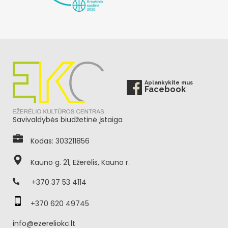
Aplankykite mus
Facebook
Savivaldybės biudžetinė įstaiga
Kodas: 303211856
Kauno g. 21, Ežerėlis, Kauno r.
+370 37 53 4114
+370 620 49745
info@ezereliokc.lt