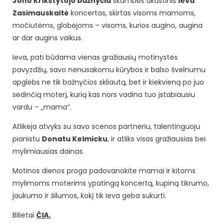
Jono Krikštytojo bažnyčia
skambės akustinis
Ieva
Zasimauskaitė
koncertas, skirtas visoms mamoms,
močiutėms, globėjoms – visoms, kurios augino, augina
ar dar augins vaikus.
Ieva, pati būdama vienas gražiausių motinystės
pavyzdžių, savo nenusakomu kūrybos ir balso švelnumu
apglėbs ne tik bažnyčios skliautą, bet ir kiekvieną po juo
sėdinčią moterį, kurią kas nors vadina tuo įstabiausiu
vardu – „mama“.
Atlikėja atvyks su savo scenos partneriu, talentinguoju
pianistu
Donatu Kelmicku
, ir atliks visas gražiausias bei
mylimiausias dainas.
Motinos dienos proga padovanokite mamai ir kitoms
mylimoms moterims ypatingą koncertą, kupiną tikrumo,
jaukumo ir šilumos, kokį tik Ieva geba sukurti.
Bilietai
ČIA.