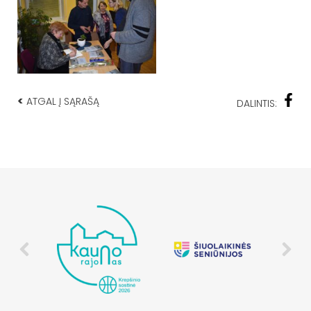
<
ATGAL Į SĄRAŠĄ
DALINTIS: