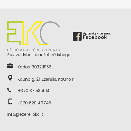
Aplankykite mus
Facebook
Savivaldybės biudžetinė įstaiga
Kodas: 303211856
Kauno g. 21, Ežerėlis, Kauno r.
+370 37 53 4114
+370 620 49745
info@ezereliokc.lt