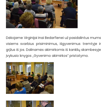
Dėkojame Virginijai Inai Bedarfienei už pasidalintus mums
visiems svarbius prisiminimus, išgyvenimus tremtyje ir
grįžus iš jos. Dalinamės akimirkomis iš kanklių skambesyje
įvykusio knygos „Gyvenimo akimirkos” pristatymo.