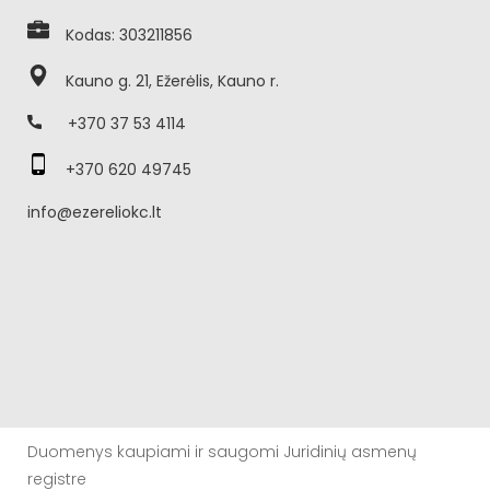
Kodas: 303211856
Kauno g. 21, Ežerėlis, Kauno r.
+370 37 53 4114
+370 620 49745
info@ezereliokc.lt
Duomenys kaupiami ir saugomi Juridinių asmenų
registre