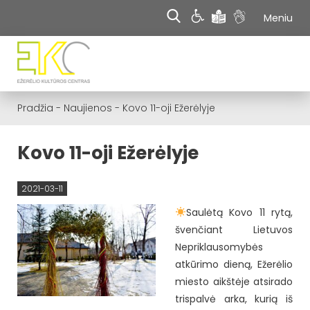
Meniu
Pradžia
-
Naujienos
-
Kovo 11-oji Ežerėlyje
Kovo 11-oji Ežerėlyje
2021-03-11
Saulėtą Kovo 11 rytą,
švenčiant Lietuvos
Nepriklausomybės
atkūrimo dieną, Ežerėlio
miesto aikštėje atsirado
trispalvė arka, kurią iš