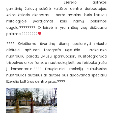
Ežerėlio aplinkos
gamtinių žaliavų sukūrė kultūros centro darbuotojos.
Arkos žaliasis akcentas – beržo amalas, kuris lietuvių
mitologijoje įvardijamas kaip namų palaimos
augalu.???????? O laisvė ir yra mūsų visų didžiausia
palaima.????????
???? Kviečiame šventinę dieną apsilankyti miesto
aikštėje, apžiūrėti fotografo Kęstučio Ptakausko
nuotraukų parodą „Mūsų sparnuočiai“, nusifotografuoti
trispalvės arkos fone, o nuotrauką įkelti po feisbuko įrašu
į komentarus.???? Daugiausiai reakcijų sulaukusios
nuotraukos autorius ar autorė bus apdovanoti specialiu
Ežerėlio kultūros centro prizu.????