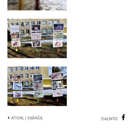
<
ATGAL Į SĄRAŠĄ
DALINTIS: