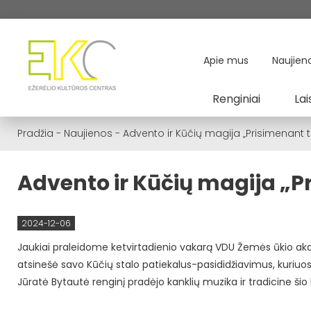
Apie mus
Naujien
Renginiai
Lai
Pradžia
-
Naujienos
-
Advento ir Kūčių magija „Prisimenant t
Advento ir Kūčių magija „P
2024-12-06
Jaukiai praleidome ketvirtadienio vakarą VDU Žemės ūkio aka
atsinešė savo Kūčių stalo patiekalus-pasididžiavimus, kuriuo
Jūratė Bytautė renginį pradėjo kanklių muzika ir tradicine šio 