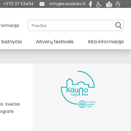
+370 37 534114
info@ezereliokc.lt
Paieška:
formacija
 bažnyčia
Aitvarų festivalis
Kita informacija
s. Svečiai
nografė