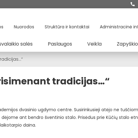
os
Nuorodos
Struktūra ir kontaktai
Administracinė in
svalaikio salės
Paslaugos
Veikla
Zapyškio
radicijas…“
risimenant tradicijas…“
demijos dvasinio ugdymo centre. Susirinkusieji atėjo ne tuščiomi
s dėjome ant bendro šventinio stalo. Prisėdus prie Kūčių stalo et
laikotarpio daina.