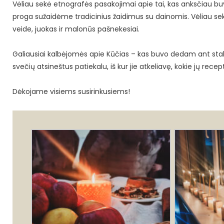
Vėliau sekė etnografės pasakojimai apie tai, kas anksčiau buvo
proga sužaidėme tradicinius žaidimus su dainomis. Vėliau s
veide, juokas ir malonūs pašnekesiai.
Galiausiai kalbėjomės apie Kūčias – kas buvo dedam ant stalo 
svečių atsineštus patiekalu, iš kur jie atkeliavę, kokie jų r
Dėkojame visiems susirinkusiems!