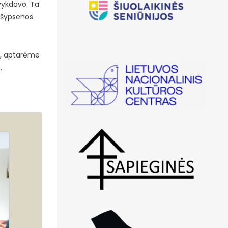
 vykdavo. Ta
 šypsenos
ma, aptarėme
.