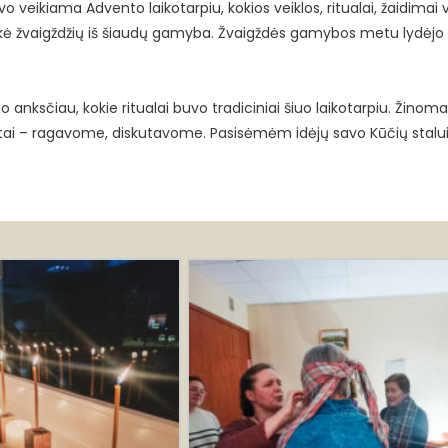
 veikiama Advento laikotarpiu, kokios veiklos, ritualai, žaidimai
ekė žvaigždžių iš šiaudų gamyba. Žvaigždės gamybos metu lydėjo
anksčiau, kokie ritualai buvo tradiciniai šiuo laikotarpiu. Žino
eceptai – ragavome, diskutavome. Pasisėmėm idėjų savo Kūčių stalui