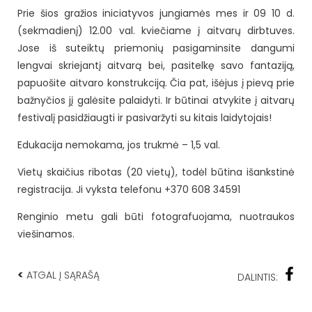
Prie šios gražios iniciatyvos jungiamės mes ir 09 10 d.
(sekmadienį) 12.00 val. kviečiame į aitvarų dirbtuves.
Jose iš suteiktų priemonių pasigaminsite dangumi
lengvai skriejantį aitvarą bei, pasitelkę savo fantaziją,
papuošite aitvaro konstrukciją. Čia pat, išėjus į pievą prie
bažnyčios jį galėsite palaidyti. Ir būtinai atvykite į aitvarų
festivalį pasidžiaugti ir pasivaržyti su kitais laidytojais!
Edukacija nemokama, jos trukmė – 1,5 val.
Vietų skaičius ribotas (20 vietų), todėl būtina išankstinė
registracija. Ji vyksta telefonu +370 608 34591
Renginio metu gali būti fotografuojama, nuotraukos
viešinamos.
<
ATGAL Į SĄRAŠĄ
DALINTIS: