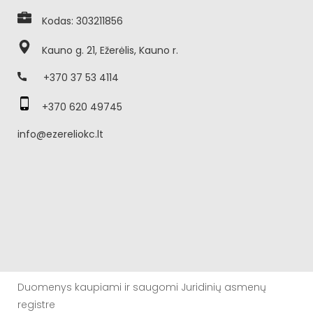
Kodas: 303211856
Kauno g. 21, Ežerėlis, Kauno r.
+370 37 53 4114
+370 620 49745
info@ezereliokc.lt
Duomenys kaupiami ir saugomi Juridinių asmenų
registre