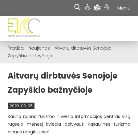
Meniu
Pradžia
-
Naujienos
-
Aitvarų dirbtuvės Senojoje
Zapyškio bažnyčioje
Aitvarų dirbtuvės Senojoje
Zapyškio bažnyčioje
2023-09-05
Kauno rajono turizmo ir verslo informacijos centras visą
rugsėjo mėnesį kviečia dalyvauti Pasaulinės turizmo
dienos renginiuose!