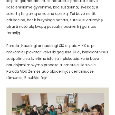
kaip jie gali naudoti šiuos natūralius produktus savo
kasdieniniame gyvenime, kad sustiprintų sveikatą ir
sukurtų teigiamą emocinę aplinką. Tai buvo ne tik
edukacinė, bet ir kūrybinga patirtis, suteikusi galimybę
atrasti natūralų kvapų pasaulį ir pasinerti į gamtos
terapiją.
Paroda „Naudingi ar nuodingi XIX a. pab. – XX a. pr.
mokomieji plakatai“ veiks iki gegužės 14 d., kviečiant visus
susipažinti su švietimo istorija ir plakatais, kurie buvo
naudojami mokymo procese tuometėje Lietuvoje.
Paroda VDU Žemės ūkio akademijos centriniuose
rūmuose, 5 aukšto fojė.