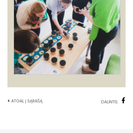
<
ATGAL Į SĄRAŠĄ
DALINTIS: