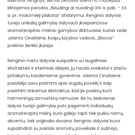
išskirtinis renginys, skirtas Lietuvos švietimo muziejaus
kilnojamos parodos „Naudingi ar nuodingi XIX a. pab. – XX
a. pr. mokomieji plakatai“ atidarymui. Renginio dalyviai
turėjo unikalią galimybę dalyvauti įkvepiančiose
aromaterapinio mišinio gamybos dirbtuvėse, kurias vedė
Jolanta Cinaitienė, kvapų kūrybos vadovė, „Biocos“
prekinio ženklo įkūrėja.
Renginio metu dalyviai susipažino su augaliniais
ekstraktais ir eteriniais aliejais, jų nauda sveikatai ir plačiu
pritaikymu kasdieniame gyvenime. Jolanta Cinaitienė
pasidalijo savo patirtimi apie augalų poveikį ir kaip
pasirinkti tinkamus ekstraktus, kad jie padėtų kurti
harmoningą atmosferą namuose. Be to, kiekvienas
dalyvis turėjo galimybę pats pagaminti individualų
aromaterapinį mišinį, kuris galėjo tapti tiek puikiu namų
akcentu, tiek originalia dovana. Renginio dalyviai buvo
supažindinti su įvairiais aromatų poveikiais ir sužinojo,