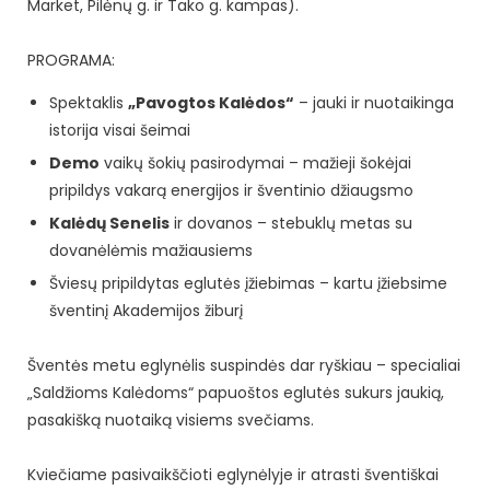
Market, Pilėnų g. ir Tako g. kampas).
PROGRAMA:
Spektaklis
„Pavogtos Kalėdos“
– jauki ir nuotaikinga
istorija visai šeimai
Demo
vaikų šokių pasirodymai – mažieji šokėjai
pripildys vakarą energijos ir šventinio džiaugsmo
Kalėdų Senelis
ir dovanos – stebuklų metas su
dovanėlėmis mažiausiems
Šviesų pripildytas eglutės įžiebimas – kartu įžiebsime
šventinį Akademijos žiburį
Šventės metu eglynėlis suspindės dar ryškiau – specialiai
„Saldžioms Kalėdoms“ papuoštos eglutės sukurs jaukią,
pasakišką nuotaiką visiems svečiams.
Kviečiame pasivaikščioti eglynėlyje ir atrasti šventiškai