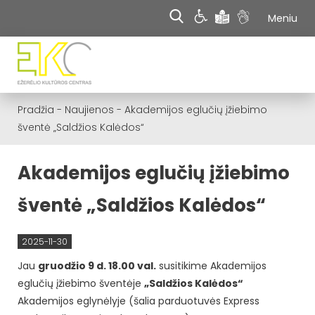
Meniu
Pradžia
-
Naujienos
-
Akademijos eglučių įžiebimo
šventė „Saldžios Kalėdos“
Akademijos eglučių įžiebimo
šventė „Saldžios Kalėdos“
2025-11-30
Jau
gruodžio 9 d. 18.00 val.
susitikime Akademijos
eglučių įžiebimo šventėje
„Saldžios Kalėdos“
Akademijos eglynėlyje (šalia parduotuvės Express