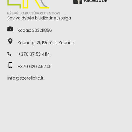
Facebook
Savivaldybės biudžetinė įstaiga
Kodas: 303211856
Kauno g. 21, Ežerėlis, Kauno r.
+370 37 53 4114
+370 620 49745
info@ezereliokc.lt