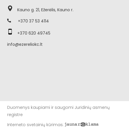
Kauno g. 21, Ežerėlis, Kauno r.
+370 37 53 4114
+370 620 49745
info@ezereliokc.lt
Duomenys kaupiami ir saugomi Juridinių asmenų
registre
Interneto svetainių kūrimas
: