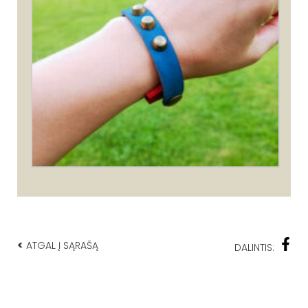
<
ATGAL Į SĄRAŠĄ
DALINTIS: