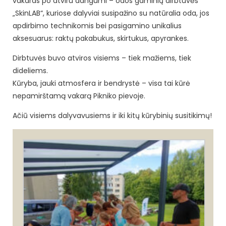
vakaras po atviru dangumi – odos gaminių dirbtuvės
„SkinLAB“, kuriose dalyviai susipažino su natūralia oda, jos
apdirbimo technikomis bei pasigamino unikalius
aksesuarus: raktų pakabukus, skirtukus, apyrankes.
Dirbtuvės buvo atviros visiems – tiek mažiems, tiek
dideliems.
Kūryba, jauki atmosfera ir bendrystė – visa tai kūrė
nepamirštamą vakarą Pikniko pievoje.
Ačiū visiems dalyvavusiems ir iki kitų kūrybinių susitikimų!