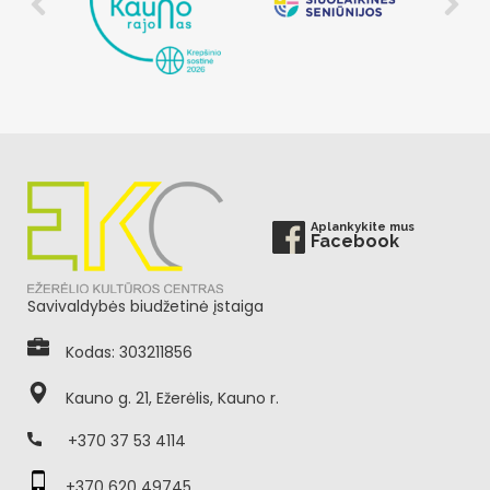
Aplankykite mus
Facebook
Savivaldybės biudžetinė įstaiga
Kodas: 303211856
Kauno g. 21, Ežerėlis, Kauno r.
+370 37 53 4114
+370 620 49745