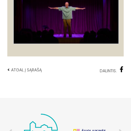
<
ATGAL Į SĄRAŠĄ
DALINTIS: