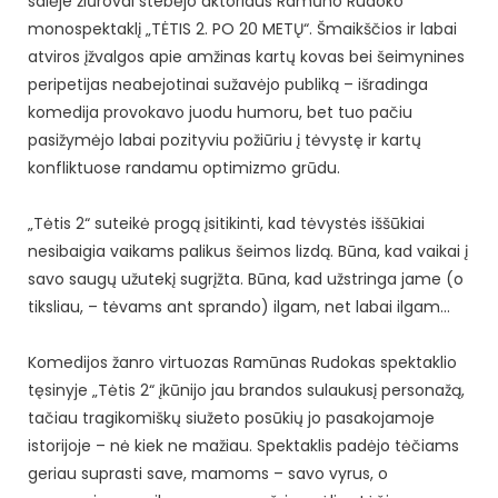
salėje žiūrovai stebėjo aktoriaus Ramūno Rudoko
monospektaklį „TĖTIS 2. PO 20 METŲ“. Šmaikščios ir labai
atviros įžvalgos apie amžinas kartų kovas bei šeimynines
peripetijas neabejotinai sužavėjo publiką – išradinga
komedija provokavo juodu humoru, bet tuo pačiu
pasižymėjo labai pozityviu požiūriu į tėvystę ir kartų
konfliktuose randamu optimizmo grūdu.
„Tėtis 2“ suteikė progą įsitikinti, kad tėvystės iššūkiai
nesibaigia vaikams palikus šeimos lizdą. Būna, kad vaikai į
savo saugų užutekį sugrįžta. Būna, kad užstringa jame (o
tiksliau, – tėvams ant sprando) ilgam, net labai ilgam…
Komedijos žanro virtuozas Ramūnas Rudokas spektaklio
tęsinyje „Tėtis 2“ įkūnijo jau brandos sulaukusį personažą,
tačiau tragikomiškų siužeto posūkių jo pasakojamoje
istorijoje – nė kiek ne mažiau. Spektaklis padėjo tėčiams
geriau suprasti save, mamoms – savo vyrus, o