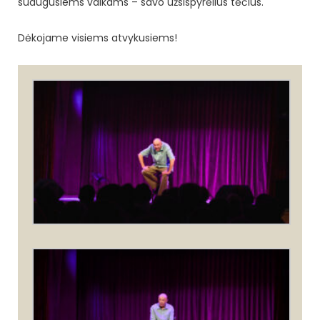
suaugusiems vaikams – savo užsispyrėlius tėčius.
Dėkojame visiems atvykusiems!