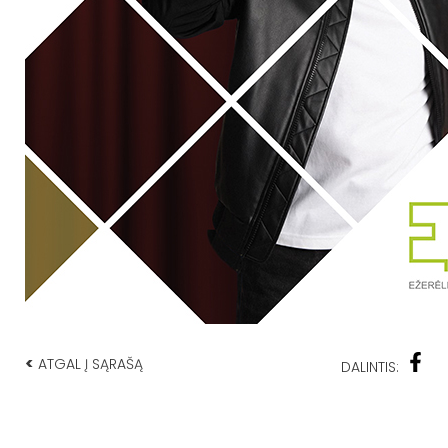
<
ATGAL Į SĄRAŠĄ
DALINTIS: