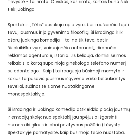
Tėvystė − tai rimta! O viskas, kas rimta, kartais būna šiek
tiek juokinga.
Spektaklis „Tėtis“ pasakoja apie vyro, besiruošiančio tapti
tėvu, jausmus ir jo gyvenimo filosofiją. Ši išradinga ir iki
ašarų juokinga komedija – tai ne tik tėvo, bet ir
šiuolaikiško vyro, vairuojančio automobilį, dirbančio
reklamos agentūroje, istorija. Jis keliauja, domisi šeimos
reikalais, o kartą supainioja ginekologo telefono numerį
su odontologo… Kaip į tai reaguoja būsimoji mamytė ir
kokius tarpusavio jausmus išgyvena vaiko belaukiantys
tėveliai, sužinosite šiame nuotaikingame
monospektaklyje.
Ši išradinga ir juokinga komedija atskleidžia plačią jausmų
ir emocijų skalę: nuo spektaklį jau spėjusio išgarsinti
humoro iki gilaus ir labai pozityvaus požiūrio į tėvystę.
Spektaklyje pamatysite, kaip būsimojo tėčio nuostaba,