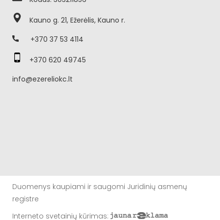
Kauno g. 21, Ežerėlis, Kauno r.
+370 37 53 4114
+370 620 49745
info@ezereliokc.lt
Duomenys kaupiami ir saugomi Juridinių asmenų
registre
Interneto svetainių kūrimas
: