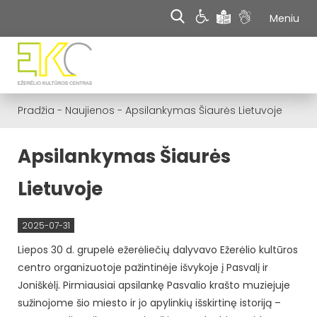
Meniu
Pradžia
-
Naujienos
-
Apsilankymas Šiaurės Lietuvoje
Apsilankymas Šiaurės
Lietuvoje
2025-07-31
Liepos 30 d. grupelė ežerėliečių dalyvavo Ežerėlio kultūros
centro organizuotoje pažintinėje išvykoje į Pasvalį ir
Joniškėlį. Pirmiausiai apsilankę Pasvalio krašto muziejuje
sužinojome šio miesto ir jo apylinkių išskirtinę istoriją –