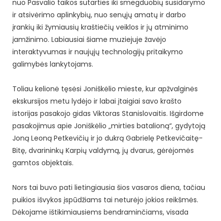
nuo Pasvalio taikos sutarties iki smegduobių susidarymo
ir atsivėrimo aplinkybių, nuo senųjų amatų ir darbo
įrankių iki žymiausių kraštiečių veiklos ir jų atminimo
įamžinimo. Labiausiai šiame muziejuje žavėjo
interaktyvumas ir naujųjų technologijų pritaikymo
galimybės lankytojams.
Toliau kelionė tęsėsi Joniškėlio mieste, kur apžvalginės
ekskursijos metu lydėjo ir labai įtaigiai savo krašto
istorijas pasakojo gidas Viktoras Stanislovaitis. Išgirdome
pasakojimus apie Joniškėlio „mirties batalioną“, gydytoją
Joną Leoną Petkevičių ir jo dukrą Gabrielę Petkevičaitę-
Bitę, dvarininkų Karpių valdymą, jų dvarus, gėrėjomės
gamtos objektais.
Nors tai buvo pati lietingiausia šios vasaros diena, tačiau
puikios išvykos įspūdžiams tai neturėjo jokios reikšmės.
Dėkojame ištikimiausiems bendraminčiams, visada