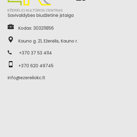
Savivaldybės biudžetinė įstaiga
Kodas: 303211856
Kauno g. 21, Ežerėlis, Kauno r.
+370 37 53 4114
+370 620 49745
info@ezereliokc.lt