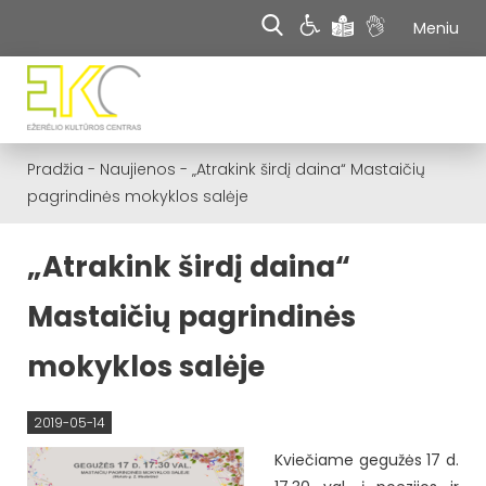
Meniu
Pradžia
-
Naujienos
-
„Atrakink širdį daina“ Mastaičių
pagrindinės mokyklos salėje
„Atrakink širdį daina“
Mastaičių pagrindinės
mokyklos salėje
2019-05-14
Kviečiame gegužės 17 d.