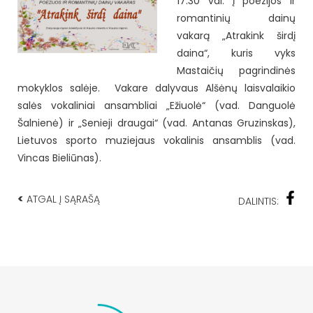
17.30 val. į poezijos ir
romantinių dainų
vakarą „Atrakink širdį
daina“, kuris vyks
Mastaičių pagrindinės
mokyklos salėje. Vakare dalyvaus Alšėnų laisvalaikio
salės vokaliniai ansambliai „Ežiuolė“ (vad. Danguolė
Šalnienė) ir „Senieji draugai“ (vad. Antanas Gruzinskas),
Lietuvos sporto muziejaus vokalinis ansamblis (vad.
Vincas Bieliūnas).
<
ATGAL Į SĄRAŠĄ
DALINTIS: