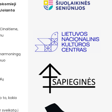
mokomieji
Jolanta
Cinaitiene,
ymu
ti harmoningą
 nuo
alų
o to, kokio
 sveikatą į