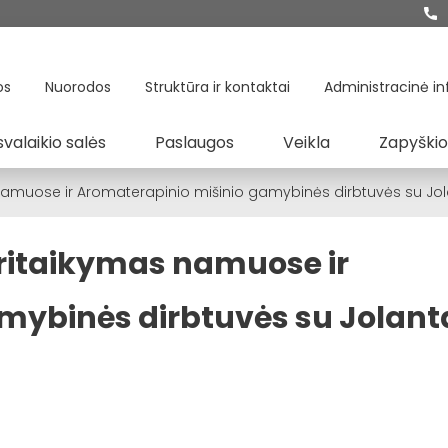
os
Nuorodos
Struktūra ir kontaktai
Administracinė in
svalaikio salės
Paslaugos
Veikla
Zapyškio
as namuose ir Aromaterapinio mišinio gamybinės dirbtuvės su Jol
 pritaikymas namuose ir
mybinės dirbtuvės su Jolant