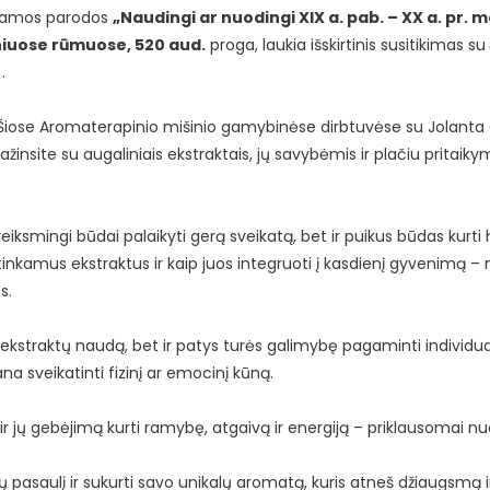
ojamos parodos
„Naudingi ar nuodingi XIX a. pab. – XX a. pr. 
iuose rūmuose, 520 aud.
proga, laukia išskirtinis susitikimas su
.
! Šiose Aromaterapinio mišinio gamybinėse dirbtuvėse su Jolanta 
ažinsite su augaliniais ekstraktais, jų savybėmis ir plačiu pritaik
 ir veiksmingi būdai palaikyti gerą sveikatą, bet ir puikus būdas kur
 tinkamus ekstraktus ir kaip juos integruoti į kasdienį gyvenimą –
s.
ų ekstraktų naudą, bet ir patys turės galimybę pagaminti individu
a sveikatinti fizinį ar emocinį kūną.
ir jų gebėjimą kurti ramybę, atgaivą ir energiją – priklausomai nu
 pasaulį ir sukurti savo unikalų aromatą, kuris atneš džiaugsmą ir