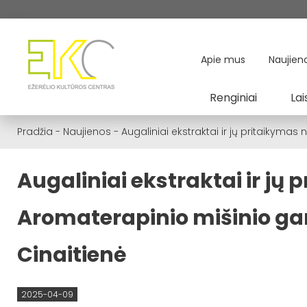
Apie mus
Naujien
Renginiai
Lai
Pradžia
-
Naujienos
-
Augaliniai ekstraktai ir jų pritaikym
Augaliniai ekstraktai ir jų
Aromaterapinio mišinio ga
Cinaitienė
2025-04-09