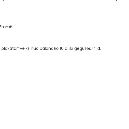
xCFmm6
plakatai“ veiks nuo balandžio 16 d. iki gegužės 14 d.