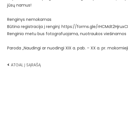
jūsų namus!
Renginys nemokamas
Būtina registracija į renginį:
https://forms.gle/rHCMdt2Hjru
Renginio metu bus fotografuojama, nuotraukos viešinamos
Paroda „Naudingi ar nuodingi XIX a. pab. – XX a. pr. mokomieji 
<
ATGAL Į SĄRAŠĄ