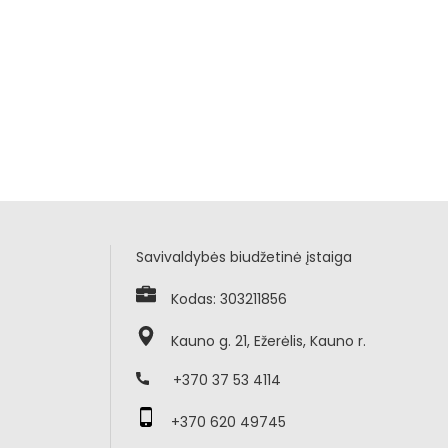
Savivaldybės biudžetinė įstaiga
Kodas: 303211856
Kauno g. 21, Ežerėlis, Kauno r.
+370 37 53 4114
+370 620 49745