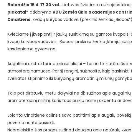
Balandžio 16 d. 17.30 val.
Lietuvos švietimo muziejaus kiln
plakatai“
atidarymo
VDU Žemės ūkio akademijos centrin
Cinaitienė
, kvapų kūrybos vadovė (prekinis ženklas „Biocos“)
Kviečiame į įkvepiantį ir jaukų susitikimą su gamtos kvapais
kvapų kūrybos vadove ir „Biocos“ prekinio ženklo įkūrėja, susip
kasdieniame gyvenime.
Augaliniai ekstraktai ir eteriniai aliejai – tai ne tik natūralūs
atmosferą namuose. Per šį renginį, sužinosite, kaip pasirinkti
sveikatos stiprinimo iki kūrybingų aromatinių mišinių gamybo
Taip pat dirbtuvių metu dalyviai ne tik sužinos apie augalini
aromaterapinį mišinį, kuris taps puikiu namų akcentu ar dovan
Jolanta Cinaitienė dalinsis savo patirtimi apie augalų poveikį 
poveikio norite pasiekti.
Nepraleiskite šios progos sužinoti daugiau apie natūralų kvapų