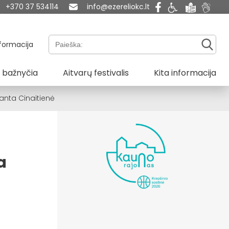
+370 37 534114
info@ezereliokc.lt
Paieška:
formacija
 bažnyčia
Aitvarų festivalis
Kita informacija
anta Cinaitienė
a