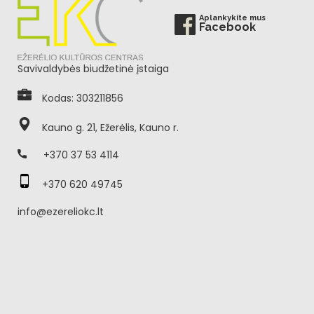
Aplankykite mus
Facebook
Savivaldybės biudžetinė įstaiga
Kodas: 303211856
Kauno g. 21, Ežerėlis, Kauno r.
+370 37 53 4114
+370 620 49745
info@ezereliokc.lt