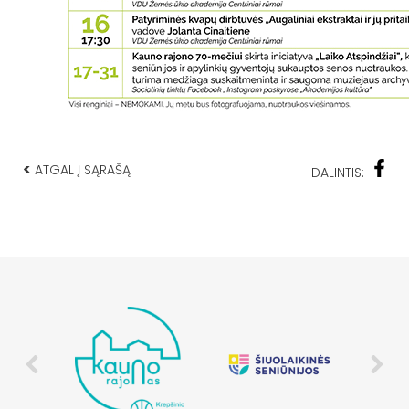
<
ATGAL Į SĄRAŠĄ
DALINTIS: