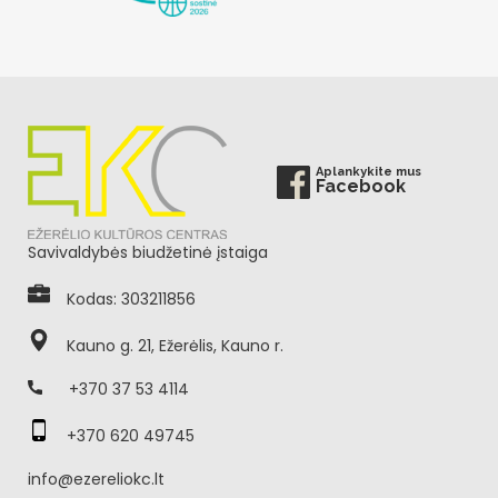
Aplankykite mus
Facebook
Savivaldybės biudžetinė įstaiga
Kodas: 303211856
Kauno g. 21, Ežerėlis, Kauno r.
+370 37 53 4114
+370 620 49745
info@ezereliokc.lt