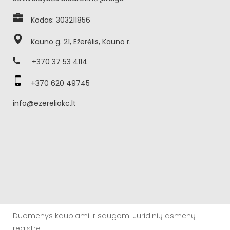
Kodas: 303211856
Kauno g. 21, Ežerėlis, Kauno r.
+370 37 53 4114
+370 620 49745
info@ezereliokc.lt
Duomenys kaupiami ir saugomi Juridinių asmenų
registre