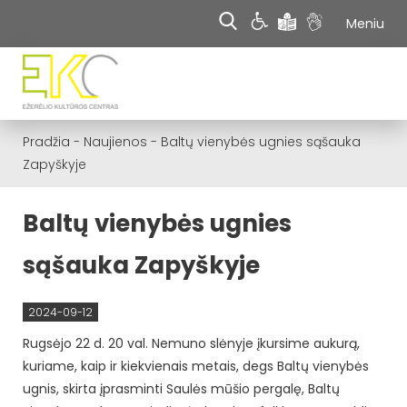
Meniu
Pradžia
-
Naujienos
-
Baltų vienybės ugnies sąšauka
Zapyškyje
Baltų vienybės ugnies
sąšauka Zapyškyje
2024-09-12
Rugsėjo 22 d. 20 val. Nemuno slėnyje įkursime aukurą,
kuriame, kaip ir kiekvienais metais, degs Baltų vienybės
ugnis, skirta įprasminti Saulės mūšio pergalę, Baltų