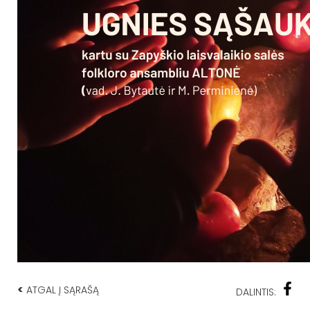
<
ATGAL Į SĄRAŠĄ
DALINTIS: