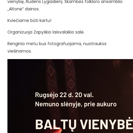
vienybę, Rudens Lygiadienį. Skambės folkloro ansamblio
„Altonė“ dainos.
Kviečiame būti kartu!
Organizuoja Zapyškio laisvalaikio salė.
Renginio metu bus fotografuojama, nuotraukos
viešinamos.