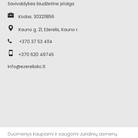
Savivaldybės biudžetinė įstaiga
Kodas: 303211856
Kauno g. 21, Ežerėlis, Kauno r.
+370 37 53 4114
+370 620 49745
info@ezereliokc.lt
Duomenys kaupiami ir saugomi Juridinių asmenų