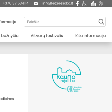
+370 37 534114
info@ezereliokc.lt
Paieška:
formacija
 bažnyčia
Aitvarų festivalis
Kita informacija
radicinės