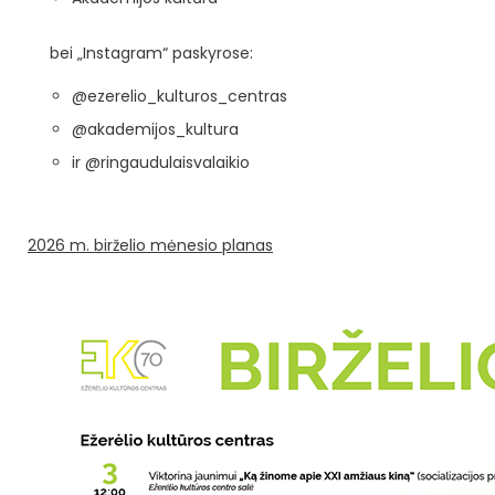
bei „Instagram“ paskyrose:
@ezerelio_kulturos_centras
@akademijos_kultura
ir @ringaudulaisvalaikio
2026 m. birželio mėnesio planas