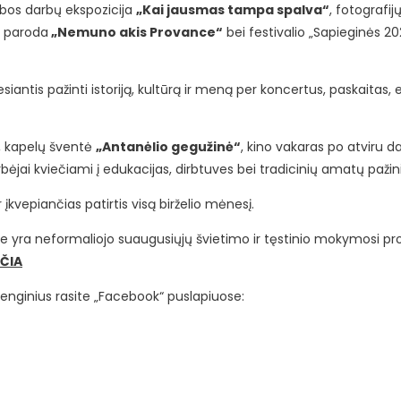
ybos darbų ekspozicija
„Kai jausmas tampa spalva“
, fotografi
 paroda
„Nemuno akis Provance“
bei festivalio „Sapieginės 2
iesiantis pažinti istoriją, kultūrą ir meną per koncertus, paskaitas, 
o, kapelų šventė
„Antanėlio gegužinė“
, kino vakaras po atviru 
rbėjai kviečiami į edukacijas, dirbtuves bei tradicinių amatų pažin
 įkvepiančias patirtis visą birželio mėnesį.
ie yra neformaliojo suaugusiųjų švietimo ir tęstinio mokymosi p
ČIA
renginius rasite „Facebook“ puslapiuose: