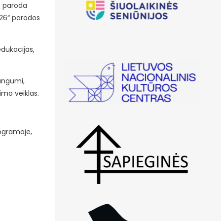
jų paroda
026“ parodos
edukacijas,
dangumi,
imo veiklas.
rogramoje,