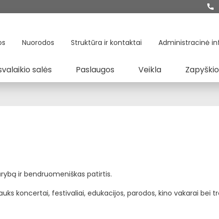
os
Nuorodos
Struktūra ir kontaktai
Administracinė in
svalaikio salės
Paslaugos
Veikla
Zapyškio
kūrybą ir bendruomeniškas patirtis.
uks koncertai, festivaliai, edukacijos, parodos, kino vakarai bei t