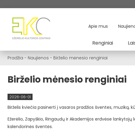
Apie mus
Naujien
Renginiai
Lai
Pradžia
-
Naujienos
-
Birželio mėnesio renginiai
Birželio mėnesio renginiai
2026-06-01
Birželis kviečia pasinerti į vasaros pradžios šventes, muziką, 
Ežerėlio, Zapyškio, Ringaudų ir Akademijos erdvėse lankytojų la
kalendorinės šventės.