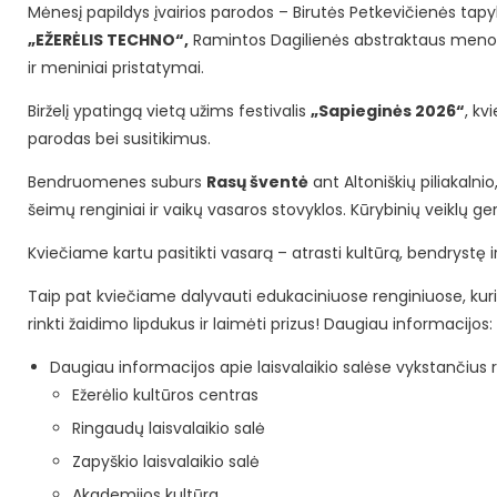
Mėnesį papildys įvairios parodos – Birutės Petkevičienės tap
„EŽERĖLIS TECHNO“,
Ramintos Dagilienės abstraktaus meno
ir meniniai pristatymai.
Birželį ypatingą vietą užims festivalis
„Sapieginės 2026“
, kv
parodas bei susitikimus.
Bendruomenes suburs
Rasų šventė
ant Altoniškių piliakalni
šeimų renginiai ir vaikų vasaros stovyklos. Kūrybinių veiklų ge
Kviečiame kartu pasitikti vasarą – atrasti kultūrą, bendrystę ir
Taip pat kviečiame dalyvauti edukaciniuose renginiuose, kur
rinkti žaidimo lipdukus ir laimėti prizus! Daugiau informacijos:
Daugiau informacijos apie laisvalaikio salėse vykstančius 
Ežerėlio kultūros centras
Ringaudų laisvalaikio salė
Zapyškio laisvalaikio salė
Akademijos kultūra