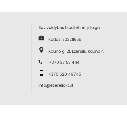
Savivaldybės biudžetinė įstaiga
Kodas: 303211856
Kauno g. 21, Ežerėlis, Kauno r.
+370 37 53 4114
+370 620 49745
info@ezereliokc.lt