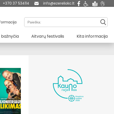
+370 37 534114
info@ezereliokc.lt
Paieška:
formacija
 bažnyčia
Aitvarų festivalis
Kita informacija