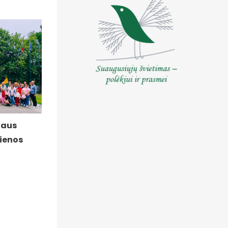
iaus
ienos