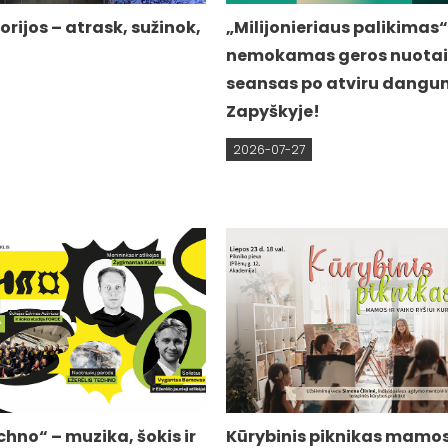
orijos – atrask, sužinok,
„Milijonieriaus palikimas“
nemokamas geros nuotai
seansas po atviru dangu
Zapyškyje!
2026-07-27
chno“ – muzika, šokis ir
Kūrybinis piknikas mamos 