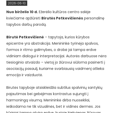
2026-06-10
Nuo birželio 10 d.
Ežerėlio kultūros centro salėje
kviečiame apžiūrėti
Birutės Petkevičienės
personalinę
tapybos darbų parodą.
Birutė Petkevičienė
– tapytoja, kurios kūrybos
epicentre yra abstrakcija. Menininkė tyrinėja spalvos,
formos ir ritmo galimybes, o drobė jai tampa erdve
vidiniam dialogui ir interpretacijai. Autorės darbuose nėra
tiesioginio atvaizdo – vietoj jo žiūrovui siūloma pasinerti į
asociacijų pasaulį, kuriame svarbiausią vaidmenį atlieka
emocija ir vaizduotė.
Birutės tapyboje atsiskleidžia subtilus spalvinių santykių
pajautimas bei gebėjimas kontrastus sujungti į
harmoningą visumą. Menininkė dirba nuosekliai,
ieškodama ne tik vizualinės, bet ir vidinės dermės. Jos
kūriniai tampa atvira erdve, kurioje kiekvienas žiūrovas