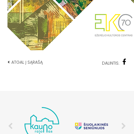
<
ATGAL Į SĄRAŠĄ
DALINTIS: