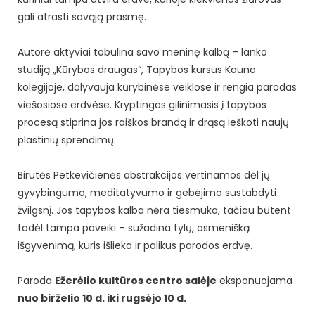
gali atrasti savąją prasmę.
Autorė aktyviai tobulina savo meninę kalbą – lanko
studiją „Kūrybos draugas“, Tapybos kursus Kauno
kolegijoje, dalyvauja kūrybinėse veiklose ir rengia parodas
viešosiose erdvėse. Kryptingas gilinimasis į tapybos
procesą stiprina jos raiškos brandą ir drąsą ieškoti naujų
plastinių sprendimų.
Birutės Petkevičienės abstrakcijos vertinamos dėl jų
gyvybingumo, meditatyvumo ir gebėjimo sustabdyti
žvilgsnį. Jos tapybos kalba nėra tiesmuka, tačiau būtent
todėl tampa paveiki – sužadina tylų, asmenišką
išgyvenimą, kuris išlieka ir palikus parodos erdvę.
Paroda
Ežerėlio kultūros centro salėje
eksponuojama
nuo birželio 10 d. iki rugsėjo 10 d.