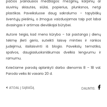
pačios įvairiausios medžiagos: mezginių, karpinių ar
siuvinių skiautės, siūlai, popierius, plunksnos, netgi
plastikas. Paveiksluose daug sakralumo – tapybiškų
šventųjų piešinių, o žmogus vaizduojamas taip pat labai
dvasingas ir artimas dieviškajai būtybei.
Autorė teigia, kad meno kūryba – tai pastanga į dienų
tėkmę įlieti gėrio, suteikti laisvę minties ir rankos
judėjimui, išsilaisvinti iš blogio. Paveikslų tematika,
spalvos, daugiasluoksniškumas dvelkia lengvumu ir
ramumu.
Kviečiame parodą aplankyti darbo dienomis 8 – 18 val.
Paroda veiks iki vasario 20 d.
<
ATGAL Į SĄRAŠĄ
DALINTIS: