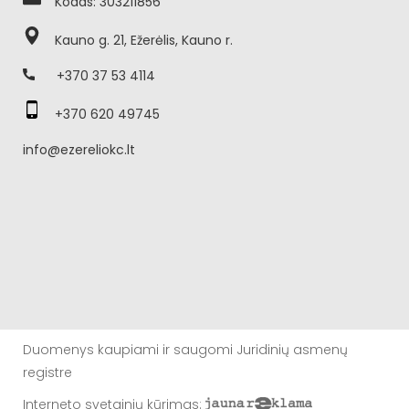
Kodas: 303211856
Kauno g. 21, Ežerėlis, Kauno r.
+370 37 53 4114
+370 620 49745
info@ezereliokc.lt
Duomenys kaupiami ir saugomi Juridinių asmenų
registre
Interneto svetainių kūrimas
: