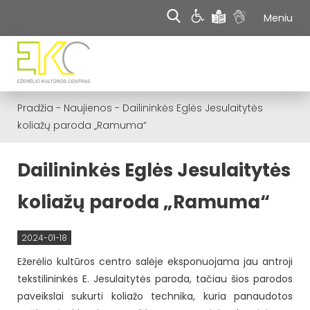
Meniu
Pradžia
-
Naujienos
-
Dailininkės Eglės Jesulaitytės
koliažų paroda „Ramuma“
Dailininkės Eglės Jesulaitytės
koliažų paroda „Ramuma“
2024-01-18
Ežerėlio kultūros centro salėje eksponuojama jau antroji
tekstilininkės E. Jesulaitytės paroda, tačiau šios parodos
paveikslai sukurti koliažo technika, kuria panaudotos