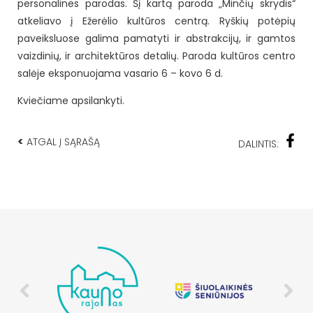
personalines parodas. Šį kartą paroda „Minčių skrydis“
atkeliavo į Ežerėlio kultūros centrą. Ryškių potėpių
paveiksluose galima pamatyti ir abstrakcijų, ir gamtos
vaizdinių, ir architektūros detalių. Paroda kultūros centro
salėje eksponuojama vasario 6 – kovo 6 d.
Kviečiame apsilankyti.
<
ATGAL Į SĄRAŠĄ
DALINTIS: