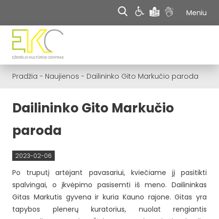
Meniu
Pradžia
-
Naujienos
-
Dailininko Gito Markučio paroda
Dailininko Gito Markučio
paroda
2023-02-06
Po truputį artėjant pavasariui, kviečiame jį pasitikti
spalvingai, o įkvėpimo pasisemti iš meno. Dailininkas
Gitas Markutis gyvena ir kuria Kauno rajone. Gitas yra
tapybos plenerų kuratorius, nuolat rengiantis