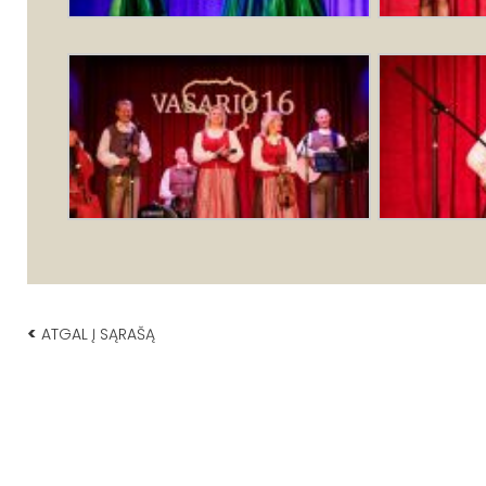
<
ATGAL Į SĄRAŠĄ