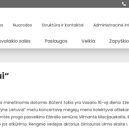
os
Nuorodos
Struktūra ir kontaktai
Administracinė in
svalaikio salės
Paslaugos
Veikla
Zapyškio
ai“
 ir minėtinomis datomis. Būtent tokia yra Vasario 16-oji diena. Eže
 pynė Lietuvai“ metu koncertavę mėgėjų meno kolektyvai atlieka
šventės proga pasveikino Ežerėlio seniūnė Vilmantė Macijauskaitė,
 jos atkūrimo. Renginio vedėjas aktorius Gintautas Ulmis skaitė I.