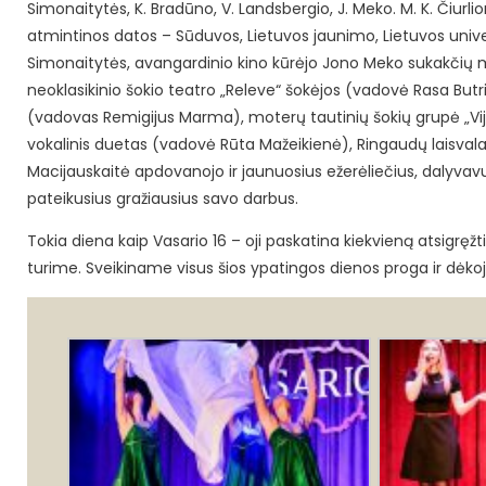
Simonaitytės, K. Bradūno, V. Landsbergio, J. Meko. M. K. Čiur
atmintinos datos – Sūduvos, Lietuvos jaunimo, Lietuvos univer
Simonaitytės, avangardinio kino kūrėjo Jono Meko sukakčių
neoklasikinio šokio teatro „Releve“ šokėjos (vadovė Rasa Butr
(vadovas Remigijus Marma), moterų tautinių šokių grupė „Vij
vokalinis duetas (vadovė Rūta Mažeikienė), Ringaudų laisval
Macijauskaitė apdovanojo ir jaunuosius ežerėliečius, dalyvavu
pateikusius gražiausius savo darbus.
Tokia diena kaip Vasario 16 – oji paskatina kiekvieną atsigręžti
turime. Sveikiname visus šios ypatingos dienos proga ir dėkoj