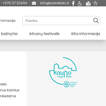
+370 37 534114
info@ezereliokc.lt
Paieška:
formacija
 bažnyčia
Aitvarų festivalis
Kita informacija
rėlio
mus kūrinius
 linkėdama