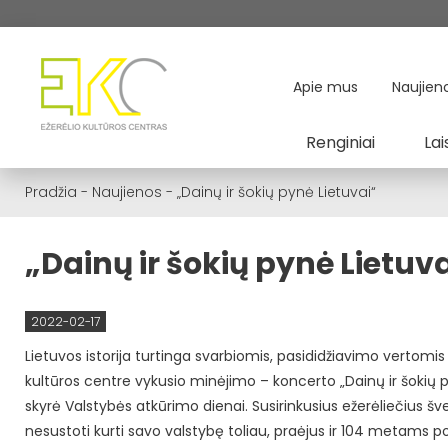
Apie mus
Naujien
Renginiai
Lai
Pradžia
-
Naujienos
-
„Dainų ir šokių pynė Lietuvai“
„Dainų ir šokių pynė Lietuv
2022-02-17
Lietuvos istorija turtinga svarbiomis, pasididžiavimo vertomis
kultūros centre vykusio minėjimo – koncerto „Dainų ir šokių
skyrė Valstybės atkūrimo dienai. Susirinkusius ežerėliečius 
nesustoti kurti savo valstybę toliau, praėjus ir 104 metams po