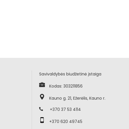
Savivaldybės biudžetinė įstaiga
Kodas: 303211856
Kauno g. 21, Ežerėlis, Kauno r.
+370 37 53 4114
+370 620 49745