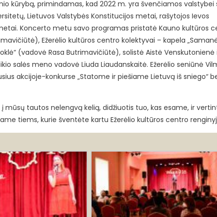
lionio kūrybą, primindamas, kad 2022 m. yra švenčiamos valstybei 
sitetų, Lietuvos Valstybės Konstitucijos metai, rašytojos Ievos
 metai. Koncerto metu savo programas pristatė Kauno kultūros c
imavičiūtė), Ežerėlio kultūros centro kolektyvai – kapela „Samanė
oklė“ (vadovė Rasa Butrimavičiūtė), solistė Aistė Venskutonienė
aikio salės meno vadovė Liuda Liaudanskaitė. Ežerėlio seniūnė Vi
sius akcijoje-konkurse „Statome ir piešiame Lietuvą iš sniego“ b
 į mūsų tautos nelengvą kelią, didžiuotis tuo, kas esame, ir vertinti
ame tiems, kurie šventėte kartu Ežerėlio kultūros centro renginyj