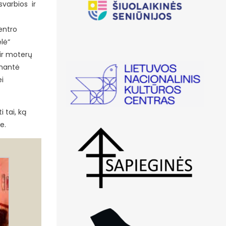
svarbios ir
entro
lė“
 ir moterų
lmantė
ei
 tai, ką
e.