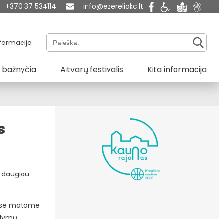
+370 37 534114
info@ezereliokc.lt
Paieška:
formacija
 bažnyčia
Aitvarų festivalis
Kita informacija
s
o daugiau
ukose matome
odymų