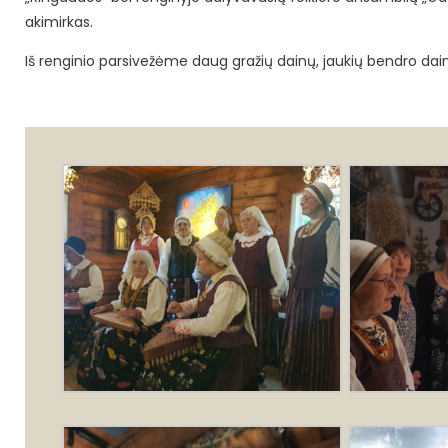
akimirkas.
Iš renginio parsivežėme daug gražių dainų, jaukių bendro dain