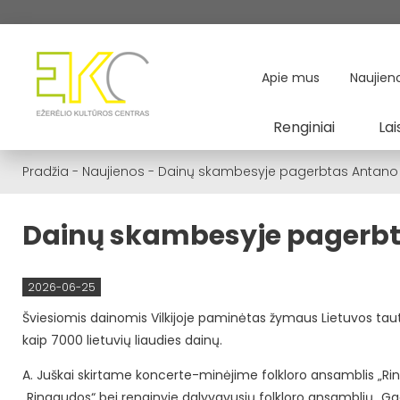
Apie mus
Naujien
Renginiai
Lai
Pradžia
-
Naujienos
-
Dainų skambesyje pagerbtas Antano
Dainų skambesyje pagerb
2026-06-25
Šviesiomis dainomis Vilkijoje paminėtas žymaus Lietuvos tau
kaip 7000 lietuvių liaudies dainų.
A. Juškai skirtame koncerte-minėjime folkloro ansamblis „Ri
„Ringaudos“ bei renginyje dalyvavusių folkloro ansamblių „Ga