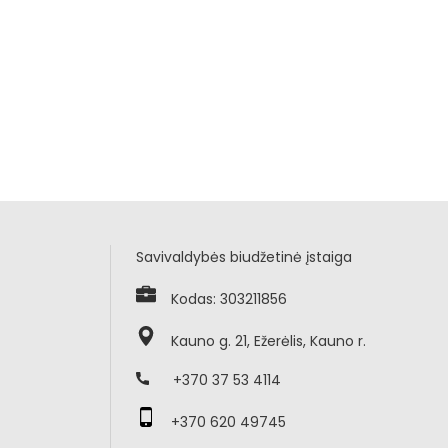
Savivaldybės biudžetinė įstaiga
Kodas: 303211856
Kauno g. 21, Ežerėlis, Kauno r.
+370 37 53 4114
+370 620 49745