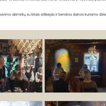
avimo akimirkų su kitais atlikėjais ir bendros dainos kuriamo dž