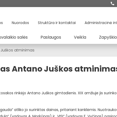
os
Nuorodos
Struktūra ir kontaktai
Administracinė in
svalaikio salės
Paslaugos
Veikla
Zapyškio
 Juškos atminimas
tas Antano Juškos atminima
tosakos rinkėjo
Antano Juškos
gimtadienis. XIX amžiuje jis surink
ngauda“ atliko jo surinktas dainas, pritariant kanklėmis. Nuotra
dula“ (vadovas A. Morkūnas) ir „VISI“ (vadovas E. Vyčinas) pasir