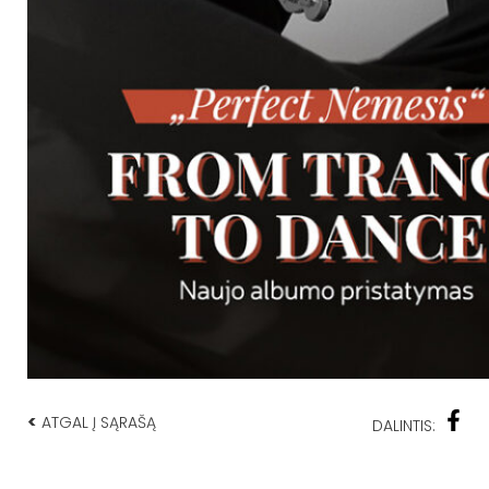
<
ATGAL Į SĄRAŠĄ
DALINTIS: