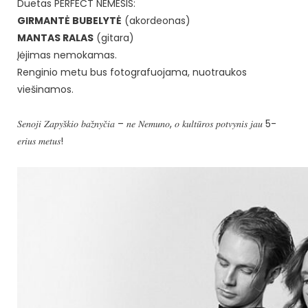
Duetas PERFECT NEMESIS:
GIRMANTĖ BUBELYTĖ
(akordeonas)
MANTAS RALAS
(gitara)
Įėjimas nemokamas.
Renginio metu bus fotografuojama, nuotraukos
viešinamos.
𝑆𝑒𝑛𝑜𝑗𝑖 𝑍𝑎𝑝𝑦𝑠̌𝑘𝑖𝑜 𝑏𝑎𝑧̌𝑛𝑦𝑐̌𝑖𝑎 – 𝑛𝑒 𝑁𝑒𝑚𝑢𝑛𝑜, 𝑜 𝑘𝑢𝑙𝑡𝑢̄𝑟𝑜𝑠 𝑝𝑜𝑡𝑣𝑦𝑛𝑖𝑠 𝑗𝑎𝑢 5-
𝑒𝑟𝑖𝑢𝑠 𝑚𝑒𝑡𝑢𝑠!