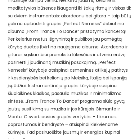
muzikoje tampa vieniu. Netikėta jausmų kelionė iš
meditatyvios būsenos išauganti iki šokių ritmų ir viskas tik
su dviem instrumentais: akordeonu bei gitara – taip būtų
galima apibūdinti grupės „Perfect Nemesis“ debiutinio
albumo „From Trance To Dance“ pristatymo koncertą!
Per kelerius metus išgrynintą ir publikos jau pamėgtą
kūrybą duetas įtvirtina naujajame albume. Akordeono ir
gitaros sąskambiai pranoksta lūkesčius ir atveria erdvę
pasinerti į jaudinantį muzikinį pasakojimą. „Perfect
Nemesis“ kūryboje atsispindi asmeninės atlikėjų patirtys
ir kasdienybės bei kelionių po Meksiką, Italiją bei Ispaniją,
įspūdžiai. Instrumentinėje grupės kūryboje susipina
šiuolaikinės klasikos, pasaulio muzikos ir minimalizmo
sintezė. „From Trance To Dance“ programa siūlo gyvą,
jautrų susitikimą su muzika ir jos kūrėjais Girmante ir
Mantu. O svarbiausios grupės vertybės – tikrumas,
paprastumas ir bendrystė – atsispindi kiekviename
kūrinyje. Tad pasiruoškite jausmų ir energijos kupinai