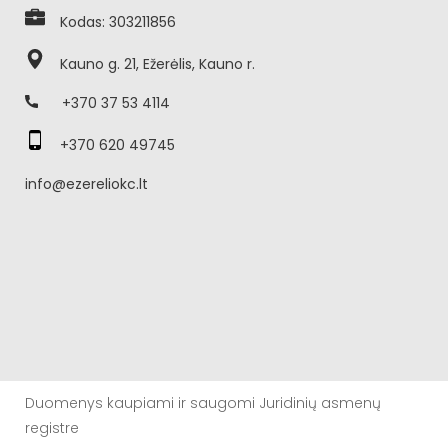
Kodas: 303211856
Kauno g. 21, Ežerėlis, Kauno r.
+370 37 53 4114
+370 620 49745
info@ezereliokc.lt
Duomenys kaupiami ir saugomi Juridinių asmenų
registre