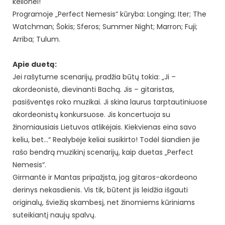
kelionei!
Programoje „Perfect Nemesis“ kūryba: Longing; Iter; The
Watchman; Šokis; Sferos; Summer Night; Marron; Fuji;
Arriba; Tulum.
Apie duetą:
Jei rašytume scenarijų, pradžia būtų tokia: „Ji –
akordeonistė, dievinanti Bachą. Jis – gitaristas,
pasišventęs roko muzikai. Ji skina laurus tarptautiniuose
akordeonistų konkursuose. Jis koncertuoja su
žinomiausiais Lietuvos atlikėjais. Kiekvienas eina savo
keliu, bet…“ Realybėje keliai susikirto! Todėl šiandien jie
rašo bendrą muzikinį scenarijų, kaip duetas „Perfect
Nemesis“.
Girmantė ir Mantas pripažįsta, jog gitaros-akordeono
derinys nekasdienis. Vis tik, būtent jis leidžia išgauti
originalų, šviežią skambesį, net žinomiems kūriniams
suteikiantį naujų spalvų.