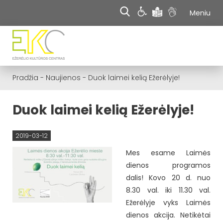
Meniu
Pradžia
-
Naujienos
-
Duok laimei kelią Ežerėlyje!
Duok laimei kelią Ežerėlyje!
2019-03-12
Mes esame Laimės
dienos programos
dalis! Kovo 20 d. nuo
8.30 val. iki 11.30 val.
Ežerėlyje vyks Laimės
dienos akcija. Netikėtai