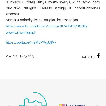
iš miško į Ežerėlį užklys miško žvėrys, kurie savo gera
nuotaika džiugins Ežerėlio įstaigų ir bendruomenės
žmones.
Mes Jus aplankysime!
Daugiau informacijos
https://www.facebook.com/events/787495198301917/
www.laimesdiena.lt
https://youtu.be/mzM0PVqJJKw
<
ATGAL Į SĄRAŠĄ
DALINTIS: