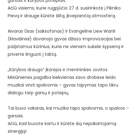
garsais ir kūrybos potėpiais.
Ačiū visiems, kurie rugpjūčio 27 d. susirinkote į Pikniko
Pievą ir drauge kūrėte šiltą, įkvepiančią atmosferą.
Aivaras Ūsas (saksofonas) ir Evangeline Liew Wanli
(klavišiniai) dovanojo gyvas džiazo improvizacijas bei
pažįstamus kūrinius, kurie ne vienam sukėlė šypseną ir
privertė linguoti į taktą.
„Kūrybos draugo“ įkūrėjos ir menininkės Jovitos
Misiūnienės pagalba kiekvienas savo drobėse leido
muzikai virsti spalvomis – gyvas tapymas tapo tikru
dialogu tarp garsų ir potėpių.
Tai buvo vakaras, kai muzika tapo spalvomis, o spalvos –
garsais.
Ačiū, kad buvote kartu ir kūrėte šią nepakartojamą
sinergiją!