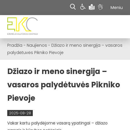
Meniu
Pradžia
-
Naujienos
-
Džiazo ir meno sinergija – vasaros
palydėtuvės Pikniko Pievoje
Džiazo ir meno sinergija –
vasaros palydėtuvės Pikniko
Pievoje
2025-08-28
Vakar kartu palydėjome vasarą ypatingai – džiazo