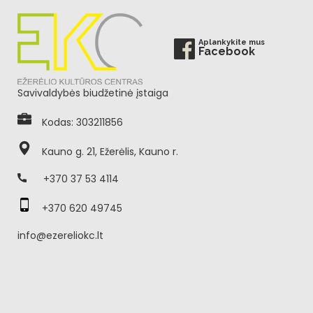
Aplankykite mus
Facebook
Savivaldybės biudžetinė įstaiga
Kodas: 303211856
Kauno g. 21, Ežerėlis, Kauno r.
+370 37 53 4114
+370 620 49745
info@ezereliokc.lt