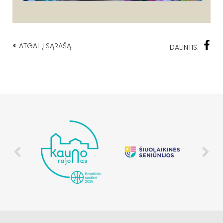
<
ATGAL Į SĄRAŠĄ
DALINTIS: