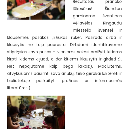
Rezultatas pranoko
lūkesčius! Šiandien
gaminome šventines
vėliavėles Ringaudų
miestelio šventei ir
klausėmės pasakos „Ežiukas rūke“. Pasirodo dirbti ir
klausytis ne taip paprasta. Dirbdami identifikavome
stipriąsias savo puses – vieniems sekėsi braižyti, kitiems
kirpti, kitiems klijuoti, o dar kitiems klausytis ir girdėti :).
Net nepajutome kaip bėga laikas:). Močiutėms,
atvykusioms pasiimti savo anūkų, teko gerokai lukterėti ir
bibliotekoje paskaityti grožinės ar informacinės
literatūros:)