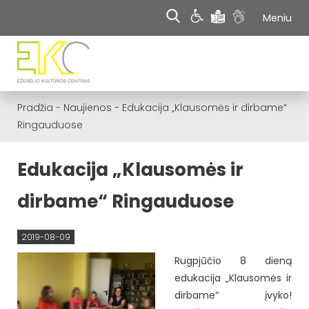
Meniu
Pradžia
-
Naujienos
-
Edukacija „Klausomės ir dirbame“
Ringauduose
Edukacija „Klausomės ir
dirbame“ Ringauduose
2019-08-09
Rugpjūčio 8 dieną
edukacija „Klausomės ir
dirbame“ įvyko!