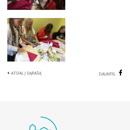
<
ATGAL Į SĄRAŠĄ
DALINTIS: