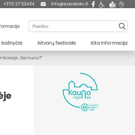
+370 37 534114
info@ezereliokc.lt
Paieška:
formacija
 bažnyčia
Aitvarų festivalis
Kita informacija
-žemkasėje „Nemuno7“
ėje