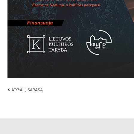
<
ATGAL Į SĄRAŠĄ