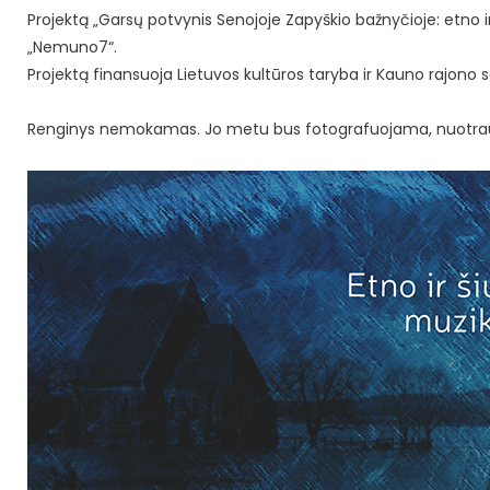
Projektą „Garsų potvynis Senojoje Zapyškio bažnyčioje: etno ir
„Nemuno7“.
Projektą finansuoja Lietuvos kultūros taryba ir Kauno rajono 
Renginys nemokamas. Jo metu bus fotografuojama, nuotra