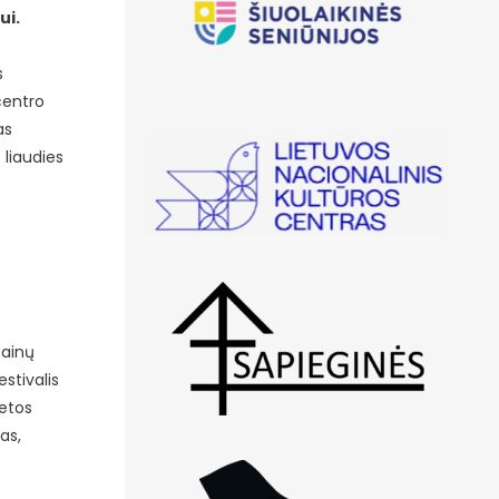
ui.
s
centro
as
liaudies
Dainų
stivalis
ietos
as,