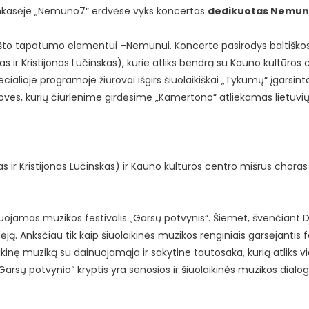
e-žemkasėje „Nemuno7“ erdvėse vyks koncertas
dedikuotas Nemun
krašto tapatumo elementui –Nemunui. Koncerte pasirodys baltiško
r Kristijonas Lučinskas), kurie atliks bendrą su Kauno kultūros 
lioje programoje žiūrovai išgirs šiuolaikiškai „Tykumų“ įgarsint
s, kurių čiurlenime girdėsime „Kamertono“ atliekamas lietuvių 
 ir Kristijonas Lučinskas) ir Kauno kultūros centro mišrus choras
zuojamas muzikos festivalis „Garsų potvynis“. Šiemet, švenčiant 
ją. Anksčiau tik kaip šiuolaikinės muzikos renginiais garsėjantis fe
inę muziką su dainuojamąja ir sakytine tautosaka, kurią atliks v
 „Garsų potvynio“ kryptis yra senosios ir šiuolaikinės muzikos dialog