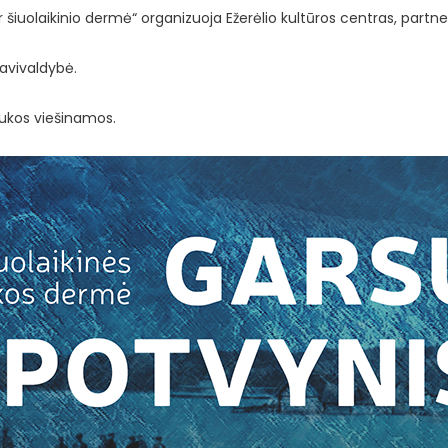
 šiuolaikinio dermė“ organizuoja Ežerėlio kultūros centras, partne
savivaldybė.
ukos viešinamos.