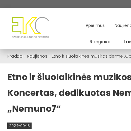
Apie mus
Naujien
Renginiai
Lai
Pradžia
-
Naujienos
-
Etno ir šiuolaikinės muzikos dermė „
Etno ir šiuolaikinės muzik
Koncertas, dedikuotas Nem
„Nemuno7“
2024-09-18