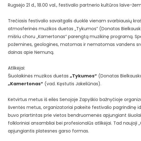
Rugsėjo 21 d., 18.00 val., festivalio partnerio kultūros laiv
Trečiasis festivalio savaitgalis duoklė vienam svarbiausių 
atmosferinės muzikos duetas „Tykumos“ (Donatas Bielkauskas i
mišriu choru „Kamertonas“ parengtą muzikinę programą. Specia
požemines, geologines, matomas ir nematomas vandens srove
dainas apie Nemuną.
Atlikėjai:
Šiuolaikinės muzikos duetas
„Tykumos“
(Donatas Bielkauskas
„Kamertonas“
(vad. Kęstutis Jakeliūnas).
Ketvirtus metus iš eilės Senojoje Zapyškio bažnyčioje organi
šventės metus, organizatoriai pakeitė festivalio pagrindinę idė
buvo priartintas prie vietos bendruomenės apjungiant šiuolaik
folkloriniai ansambliai bei profesionalūs atlikėjai. Tad naujoji
apjungiantis platesnes garso formas.