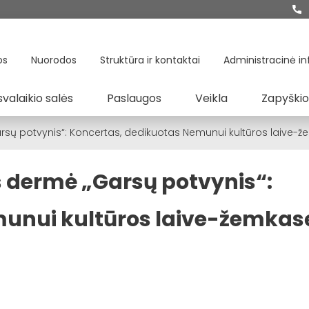
os
Nuorodos
Struktūra ir kontaktai
Administracinė in
svalaikio salės
Paslaugos
Veikla
Zapyškio
Garsų potvynis“: Koncertas, dedikuotas Nemunui kultūros laive
os dermė „Garsų potvynis“:
unui kultūros laive-žemkas