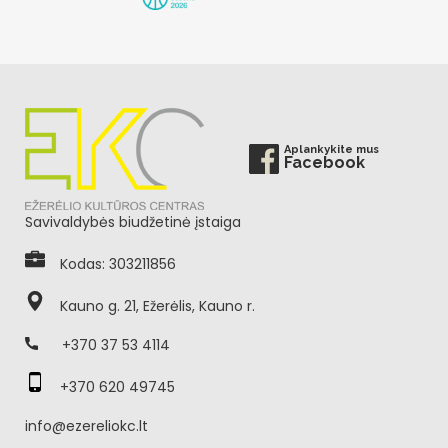
Aplankykite mus
Facebook
Savivaldybės biudžetinė įstaiga
Kodas: 303211856
Kauno g. 21, Ežerėlis, Kauno r.
+370 37 53 4114
+370 620 49745
info@ezereliokc.lt