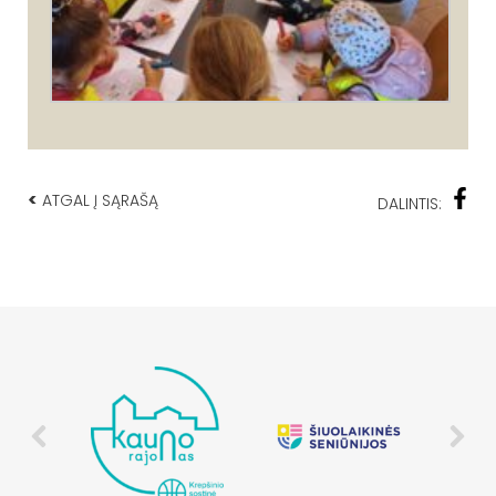
<
ATGAL Į SĄRAŠĄ
DALINTIS: