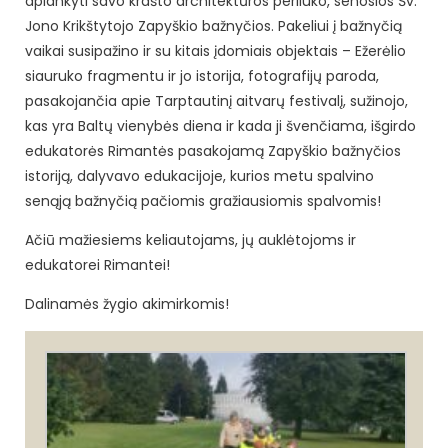
aplankyti savo krašto architektūros perliuko, senosios Šv.
Jono Krikštytojo Zapyškio bažnyčios. Pakeliui į bažnyčią
vaikai susipažino ir su kitais įdomiais objektais – Ežerėlio
siauruko fragmentu ir jo istorija, fotografijų paroda,
pasakojančia apie Tarptautinį aitvarų festivalį, sužinojo,
kas yra Baltų vienybės diena ir kada ji švenčiama, išgirdo
edukatorės Rimantės pasakojamą Zapyškio bažnyčios
istoriją, dalyvavo edukacijoje, kurios metu spalvino
senąją bažnyčią pačiomis gražiausiomis spalvomis!
Ačiū mažiesiems keliautojams, jų auklėtojoms ir
edukatorei Rimantei!
Dalinamės žygio akimirkomis!