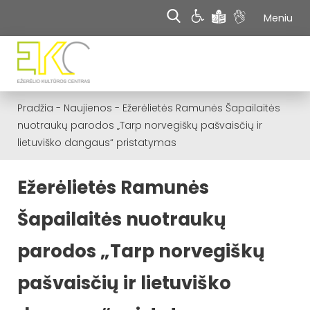
Meniu
Pradžia
-
Naujienos
-
Ežerėlietės Ramunės Šapailaitės
nuotraukų parodos „Tarp norvegiškų pašvaisčių ir
lietuviško dangaus“ pristatymas
Ežerėlietės Ramunės
Šapailaitės nuotraukų
parodos „Tarp norvegiškų
pašvaisčių ir lietuviško