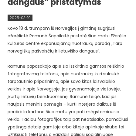
dangaus“ pristatymas
2025-03-19
Kovo 18 d. trumpam iš Norvegijos į gimtinę sugrįžusi
ežerėlietė Ramunė Šapailaitė pristatė šiuo metu Ežerėlio
kultūros centre ekponuojamą nuotraukų parodą „Tarp
norvegiškų pašvaisčių ir lietuviško dangaus“.
Ramunė papasakojo apie šio išskirtinio gamtos reiškinio
fotografavimą telefonu, apie nuotrauką, kuri sulaukė
tarptautinio pripažinimo, apie savo kitas laisvalaikio
veiklas ir apie Norvegijoje, jos gyvenamojoje vietovėje,
įkurtą lietuvių bendruomenę. Ramunė teigė, kad jos
naujasis meninis pomėgis – kurti interjero daiktus iš
perdirbto kartono šiuo metu yra pati mėgstamiausia
veikla. Tačiau fotografijos taip pat neatsisako, pamačiusi
ypatingą detalę gamtoje arba kitoje aplinkoje skuba tai
užfiksuoti telefonu, o vaizdais dalijasi socialiniuose