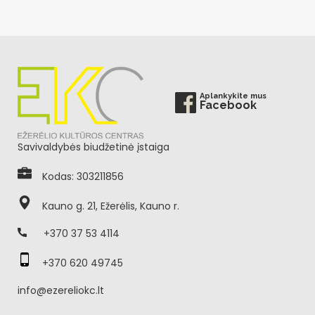
Aplankykite mus
Facebook
Savivaldybės biudžetinė įstaiga
Kodas: 303211856
Kauno g. 21, Ežerėlis, Kauno r.
+370 37 53 4114
+370 620 49745
info@ezereliokc.lt