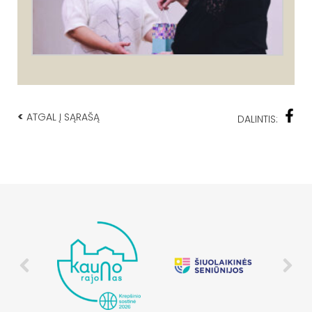
<
ATGAL Į SĄRAŠĄ
DALINTIS: