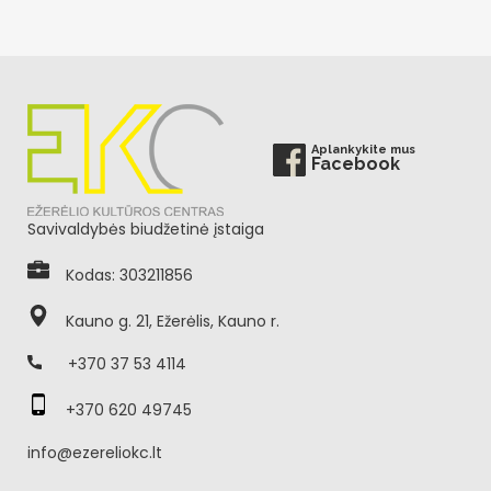
Aplankykite mus
Facebook
Savivaldybės biudžetinė įstaiga
Kodas: 303211856
Kauno g. 21, Ežerėlis, Kauno r.
+370 37 53 4114
+370 620 49745
info@ezereliokc.lt