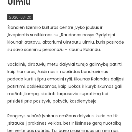
Ulmiu
2026-03-20
Šiandien Ežerėlio kultūros centre įvyko jaukus ir
įkvepiantis susitikimas su „
Raudonos nosys Gydytojai
klounai“
atstovu, aktoriumi Gintautu Ulmiu, kuris pasirodė
su savo sceniniu personažu – klounu Rolandu.
Socialinių dirbtuvių metu dalyviai turėjo galimybę patirti,
kaip humoras, žaidimas ir nuoširdus bendravimas
padeda kurti stiprų emocinį ryšį. Klounas Rolandas dalijosi
patirtimi, atskleisdamas, kaip juokas ir kūrybiškumas gali
mažinti įtampą, skatinti tarpusavio supratimą bei
prisidėti prie pozityvių pokyčių kasdienybėje.
Renginys subūrė įvairaus amžiaus dalyvius, kurie ne tik
įsitraukė į praktines veiklas, bet ir išsinešė gerą nuotaiką
bei vertingas patirtis. Tai buvo prasmingas priminimas,