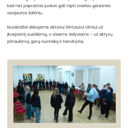
kad net paprastas juokas gali tapti svarbiu geresnės
savijautos šaltiniu.
Nuoširdžiai dėkojame aktoriui Gintautui Ulmiui už
įkvepiantį susitikimą, o visiems dalyviams – už aktyvų
įsitraukimą, gerą nuotaiką ir bendrystę.