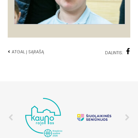
<
ATGAL Į SĄRAŠĄ
DALINTIS: