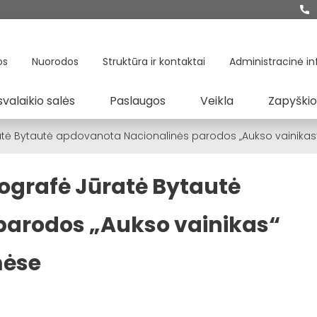
os
Nuorodos
Struktūra ir kontaktai
Administracinė in
svalaikio salės
Paslaugos
Veikla
Zapyškio
ūratė Bytautė apdovanota Nacionalinės parodos „Aukso vainikas
nografė Jūratė Bytautė
parodos „Aukso vainikas“
mėse