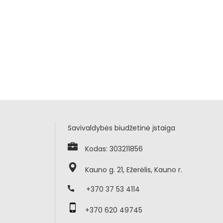
Savivaldybės biudžetinė įstaiga
Kodas: 303211856
Kauno g. 21, Ežerėlis, Kauno r.
+370 37 53 4114
+370 620 49745