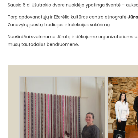
Sausio 6 d. Užutrakio dvare nuaidėjo ypatinga šventė – aukso
Tarp apdovanotųjų ir Ežerėlio kultūros centro etnografė
Jūra
Zanavykų juostų tradicijas ir kolekcijos sukūrimą.
Nuoširdžiai sveikiname Jūratę ir dėkojame organizatoriams už 
mūsų tautodailės bendruomenė.