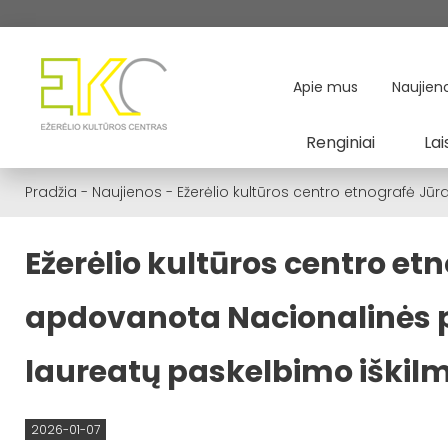
Apie mus
Naujien
Renginiai
Lai
Pradžia
-
Naujienos
-
Ežerėlio kultūros centro etnografė J
Ežerėlio kultūros centro et
apdovanota Nacionalinės 
laureatų paskelbimo iškil
2026-01-07