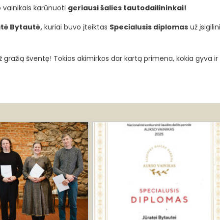
 vainikais karūnuoti
geriausi šalies tautodailininkai!
tė Bytautė
,
kuriai buvo įteiktas
Specialusis diplomas
už įsigili
gražią šventę! Tokios akimirkos dar kartą primena, kokia gyva ir s