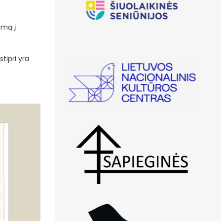
nimą į
tipri yra