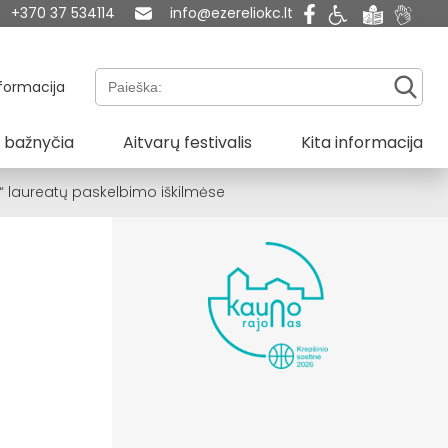
+370 37 534114
info@ezereliokc.lt
Paieška:
formacija
 bažnyčia
Aitvarų festivalis
Kita informacija
“ laureatų paskelbimo iškilmėse