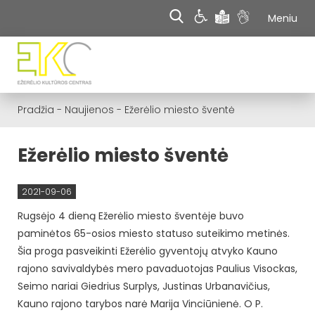
Meniu
Pradžia
-
Naujienos
-
Ežerėlio miesto šventė
Ežerėlio miesto šventė
2021-09-06
Rugsėjo 4 dieną Ežerėlio miesto šventėje buvo
paminėtos 65-osios miesto statuso suteikimo metinės.
Šia proga pasveikinti Ežerėlio gyventojų atvyko Kauno
rajono savivaldybės mero pavaduotojas Paulius Visockas,
Seimo nariai Giedrius Surplys, Justinas Urbanavičius,
Kauno rajono tarybos narė Marija Vinciūnienė.
O P.