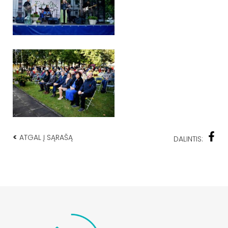
<
ATGAL Į SĄRAŠĄ
DALINTIS: