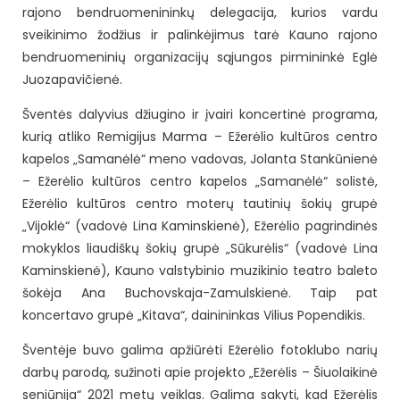
rajono bendruomenininkų delegacija, kurios vardu
sveikinimo žodžius ir palinkėjimus tarė Kauno rajono
bendruomeninių organizacijų sąjungos pirmininkė Eglė
Juozapavičienė.
Šventės dalyvius džiugino ir įvairi koncertinė programa,
kurią atliko Remigijus Marma – Ežerėlio kultūros centro
kapelos „Samanėlė“ meno vadovas, Jolanta Stankūnienė
– Ežerėlio kultūros centro kapelos „Samanėlė“ solistė,
Ežerėlio kultūros centro moterų tautinių šokių grupė
„Vijoklė“ (vadovė Lina Kaminskienė), Ežerėlio pagrindinės
mokyklos liaudiškų šokių grupė „Sūkurėlis“ (vadovė Lina
Kaminskienė), Kauno valstybinio muzikinio teatro baleto
šokėja Ana Buchovskaja-Zamulskienė. Taip pat
koncertavo grupė „Kitava“, dainininkas Vilius Popendikis.
Šventėje buvo galima apžiūrėti Ežerėlio fotoklubo narių
darbų parodą, sužinoti apie projekto „Ežerėlis – Šiuolaikinė
seniūnija“ 2021 metų veiklas. Galima sakyti, kad Ežerėlis