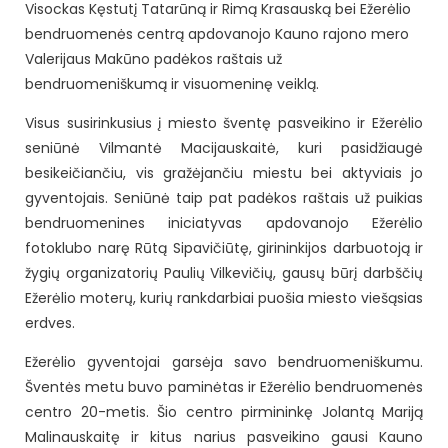
Visockas Kęstutį Tatarūną ir Rimą Krasauską bei Ežerėlio
bendruomenės centrą apdovanojo Kauno rajono mero
Valerijaus Makūno padėkos raštais už
bendruomeniškumą ir visuomeninę veiklą.
Visus susirinkusius į miesto šventę pasveikino ir Ežerėlio
seniūnė Vilmantė Macijauskaitė, kuri pasidžiaugė
besikeičiančiu, vis gražėjančiu miestu bei aktyviais jo
gyventojais. Seniūnė taip pat padėkos raštais už puikias
bendruomenines iniciatyvas apdovanojo Ežerėlio
fotoklubo narę Rūtą Sipavičiūtę, girininkijos darbuotoją ir
žygių organizatorių Paulių Vilkevičių, gausų būrį darbščių
Ežerėlio moterų, kurių rankdarbiai puošia miesto viešąsias
erdves.
Ežerėlio gyventojai garsėja savo bendruomeniškumu.
Šventės metu buvo paminėtas ir Ežerėlio bendruomenės
centro 20-metis. Šio centro pirmininkę Jolantą Mariją
Malinauskaitę ir kitus narius pasveikino gausi Kauno