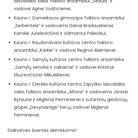
laisvalaikio salės folkloro ansambliui „Sedula“ ir
vadovei Agnei Vodčicienei;
Kauno r. Domeikavos gimnazijos folkloro ansambliui
„Serbentėlė“ ir vadovams Daivai Bradauskienei,
Kamilei Jurelevičiūtei ir Vidmantui Paleckiui;
Kauno r. Raudondvario kultūros centro folkloro
ansambliui „Karklė“ ir vadovei Reginai Aleknienei ;
Kauno r. Samylų kultūros centro folkloro ansambliui
„Samylų senoliai ir vaikaičiai“ ir vadovei Kristinai
Kliucevičiūtei-Mikulskienei;
Kauno r. Ežerėlio kultūros centro Zapyškio laisvalaikio
salės folkloro ansambliui „Altonė“ ir vadovėms Jūratei
Bytautei ir Miglenai Perminienei ir sutartinių giedotojų
grupei „Devyniaragė“ bei jų vadovei Miglenai
Perminienei.
Dalinamės šventės akimirkomis!