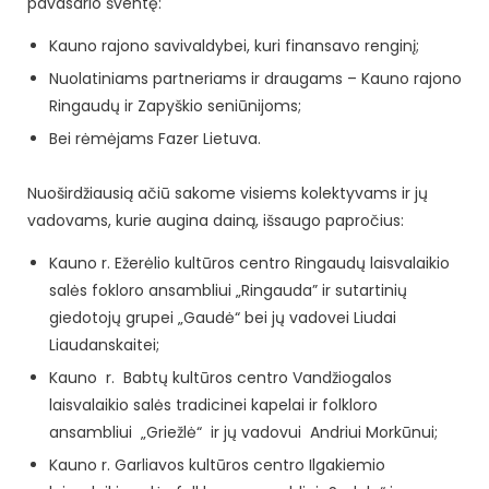
pavasario šventę:
Kauno rajono savivaldybei, kuri finansavo renginį;
Nuolatiniams partneriams ir draugams – Kauno rajono
Ringaudų ir Zapyškio seniūnijoms;
Bei rėmėjams Fazer Lietuva.
Nuoširdžiausią ačiū sakome visiems kolektyvams ir jų
vadovams, kurie augina dainą, išsaugo papročius:
Kauno r. Ežerėlio kultūros centro Ringaudų laisvalaikio
salės fokloro ansambliui „Ringauda” ir sutartinių
giedotojų grupei „Gaudė“ bei jų vadovei Liudai
Liaudanskaitei;
Kauno r. Babtų kultūros centro Vandžiogalos
laisvalaikio salės tradicinei kapelai ir folkloro
ansambliui „Griežlė“ ir jų vadovui Andriui Morkūnui;
Kauno r. Garliavos kultūros centro Ilgakiemio