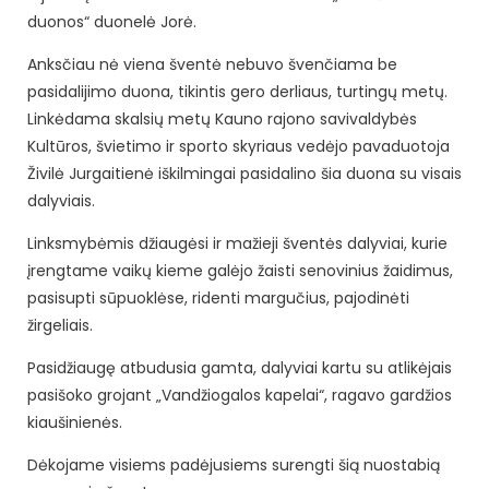
duonos“ duonelė Jorė.
Anksčiau nė viena šventė nebuvo švenčiama be
pasidalijimo duona, tikintis gero derliaus, turtingų metų.
Linkėdama skalsių metų Kauno rajono savivaldybės
Kultūros, švietimo ir sporto skyriaus vedėjo pavaduotoja
Živilė Jurgaitienė iškilmingai pasidalino šia duona su visais
dalyviais.
Linksmybėmis džiaugėsi ir mažieji šventės dalyviai, kurie
įrengtame vaikų kieme galėjo žaisti senovinius žaidimus,
pasisupti sūpuoklėse, ridenti margučius, pajodinėti
žirgeliais.
Pasidžiaugę atbudusia gamta, dalyviai kartu su atlikėjais
pasišoko grojant „Vandžiogalos kapelai“, ragavo gardžios
kiaušinienės.
Dėkojame visiems padėjusiems surengti šią nuostabią