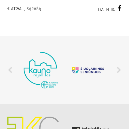
<
ATGAL Į SĄRAŠĄ
DALINTIS:
Aplankykite mus