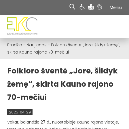
Meniu
Pradžia
-
Naujienos
-
Folkloro šventė „Jore, šildyk žemę“,
skirta Kauno rajono 70-mečiui
Folkloro šventė „Jore, šildyk
žemę“, skirta Kauno rajono
70-mečiui
2025-04-29
Vakar, balandžio 27 d., nuostabioje Kauno rajono vietoje,