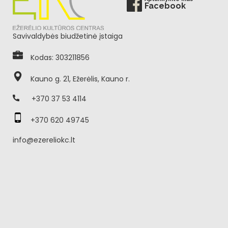
Facebook
Savivaldybės biudžetinė įstaiga
Kodas: 303211856
Kauno g. 21, Ežerėlis, Kauno r.
+370 37 53 4114
+370 620 49745
info@ezereliokc.lt