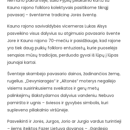
Nemuno pakrantėje, šalia Pyplių piliakalnio kartu su
Kauno rajono folkloro kolektyvais pasitikome tikrąjį
pavasarį – šventėme tradicinę Jorės šventę.
Kauno rajono savivaldybės vicemeras Lukas Alsys
pasveikino visus dalyvius su atgimusio pavasario švente
Jore ir Kauno rajono 70-mečiu ir pasidžiaugė, kad rajone
yra tiek daug puikių folkloro entuziastų, kurie puoselėja
senąsias mūsų tradicijas, perduoda gyvai iš lūpų į lūpas
jaunajai kartai.
Šventėje skambėjo pavasario dainos, žadinančios žemę,
rugelius. „Devyniaragės“ ir „Altonės“ moterys negailėjo
visiems susirinkusiems sveikatos ir gerų metų
palinkėjimų šlakstydamos dalyvius vandeniu. Nebuvo
pamiršta ir ugnis – šviesos ir gyvybės simbolis, kuri
supleveno piliakalnio viršūnėje.
Pasveikinti ir Jorės, Jurgos, Jorio ar Jurgio vardus turintieji
– jiems įteiktos Fazer Lietuva dovanos – „Gardėsio