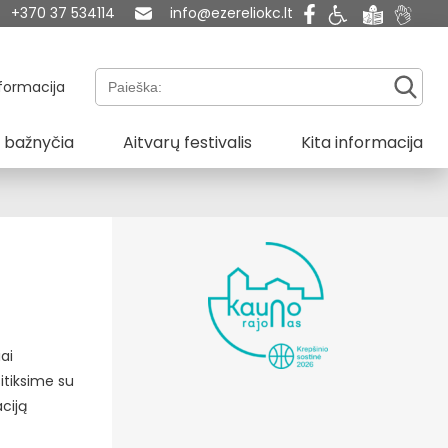
+370 37 534114
info@ezereliokc.lt
Paieška:
formacija
 bažnyčia
Aitvarų festivalis
Kita informacija
ai
itiksime su
aciją