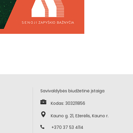
Savivaldybės biudžetinė įstaiga
Kodas: 303211856
Kauno g. 21, Ežerėlis, Kauno r.
+370 37 53 4114