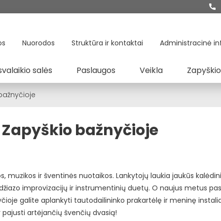
os
Nuorodos
Struktūra ir kontaktai
Administracinė in
svalaikio salės
Paslaugos
Veikla
Zapyškio
bažnyčioje
e Zapyškio bažnyčioje
s, muzikos ir šventinės nuotaikos. Lankytojų laukia jaukūs kalėdini
 džiazo improvizacijų ir instrumentinių duetų. O naujus metus pas
ioje galite aplankyti tautodailininko prakartėlę ir meninę instali
ir pajusti artėjančių švenčių dvasią!