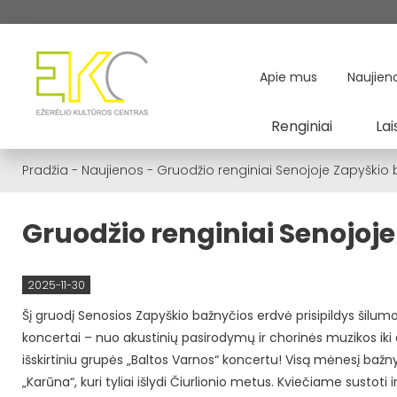
Apie mus
Naujien
Renginiai
Lai
Pradžia
-
Naujienos
-
Gruodžio renginiai Senojoje Zapyškio 
Gruodžio renginiai Senojoj
2025-11-30
Šį gruodį Senosios Zapyškio bažnyčios erdvė prisipildys šilumo
koncertai – nuo akustinių pasirodymų ir chorinės muzikos iki
išskirtiniu grupės „Baltos Varnos“ koncertu! Visą mėnesį bažnyč
„Karūna“, kuri tyliai išlydi Čiurlionio metus. Kviečiame sustoti 