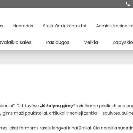
os
Nuorodos
Struktūra ir kontaktai
Administracinė in
svalaikio salės
Paslaugos
Veikla
Zapyškio
dieniai“. Dirbtuvėse
„Iš žolynų gimę“
kviečiame prisiliesti prie pa
ims maži paukšteliai, arkliukai ir senieji ženklai – saulytės, šulinėl
mą, leisti formoms rastis lengvai ir natūraliai. Čia nereikia sudėti