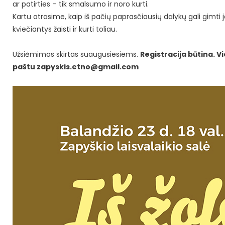
ar patirties – tik smalsumo ir noro kurti.
Kartu atrasime, kaip iš pačių paprasčiausių dalykų gali gimti
kviečiantys žaisti ir kurti toliau.
Užsiėmimas skirtas suaugusiesiems.
Registracija būtina. V
paštu
zapyskis.etno@gmail.com