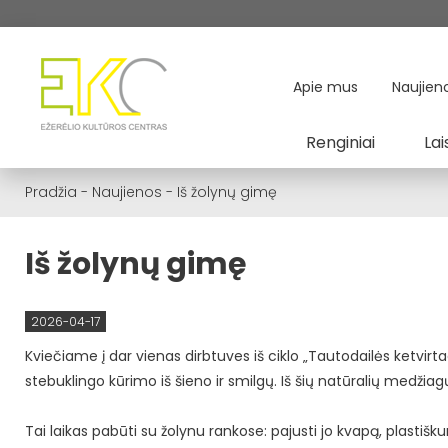
Apie mus
Naujien
Renginiai
Lai
Pradžia
-
Naujienos
-
Iš žolynų gimę
Iš žolynų gimę
2026-04-17
Kviečiame į dar vienas dirbtuves iš ciklo „Tautodailės ketvirta
stebuklingo kūrimo iš šieno ir smilgų. Iš šių natūralių medžiagų g
Tai laikas pabūti su žolynu rankose: pajusti jo kvapą, plastišku