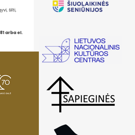
, šilti,
81 arba el.