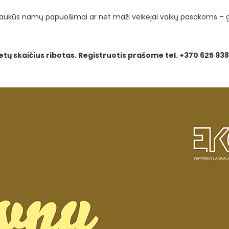
 jaukūs namų papuošimai ar net maži veikėjai vaikų pasakoms – gyvi
ietų skaičius ribotas. Registruotis prašome tel. +370 625 938