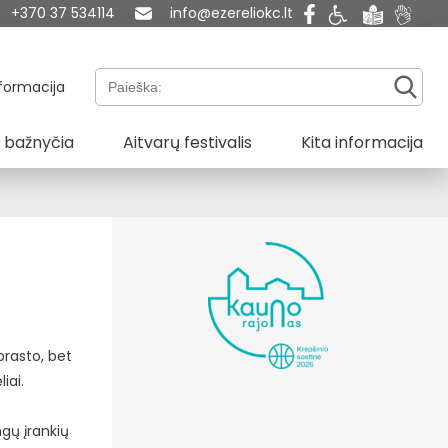
+370 37 534114
info@ezereliokc.lt
Paieška:
formacija
 bažnyčia
Aitvarų festivalis
Kita informacija
prasto, bet
iai.
ngų įrankių