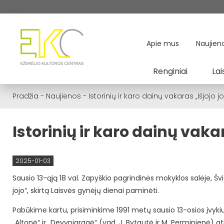
Apie mus
Naujien
Renginiai
Lai
Pradžia
-
Naujienos
-
Istorinių ir karo dainų vakaras „Išjojo jo
Istorinių ir karo dainų vakar
2025-01-03
Sausio 13-ąją 18 val. Zapyškio pagrindinės mokyklos salėje, Švies
jojo“, skirtą Laisvės gynėjų dienai paminėti.
Pabūkime kartu, prisiminkime 1991 metų sausio 13-osios įvyki
„Altonė“ ir „Devyniaragė“ (vad. J. Bytautė ir M. Perminienė) atl