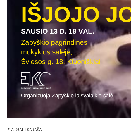
<
ATGAL Į SĄRAŠĄ