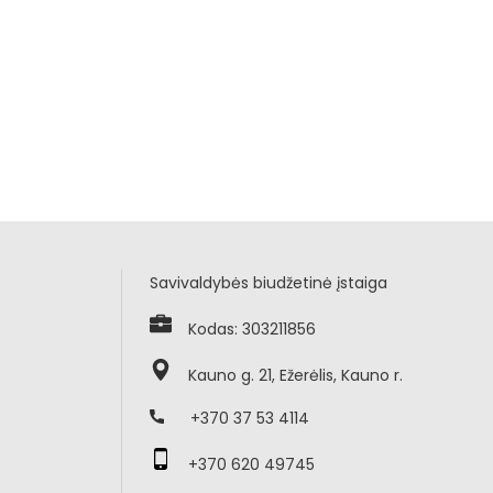
Savivaldybės biudžetinė įstaiga
Kodas: 303211856
Kauno g. 21, Ežerėlis, Kauno r.
+370 37 53 4114
+370 620 49745