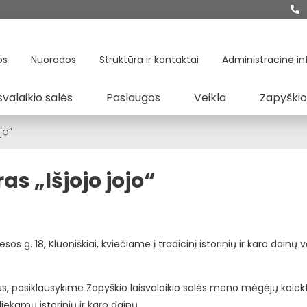
os
Nuorodos
Struktūra ir kontaktai
Administracinė in
svalaikio salės
Paslaugos
Veikla
Zapyškio
jo“
as „Išjojo jojo“
os g. 18, Kluoniškiai, kviečiame į tradicinį istorinių ir karo dainų v
us, pasiklausykime Zapyškio laisvalaikio salės meno mėgėjų kolek
iekamų istorinių ir karo dainų.