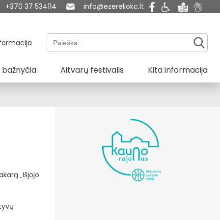
+370 37 534114
info@ezereliokc.lt
Paieška:
formacija
 bažnyčia
Aitvarų festivalis
Kita informacija
akarą „Išjojo
tyvų