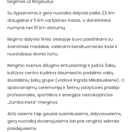
bėgimas už Ringaudus.
Su šypsenomis ir gera nuotaika dalyviai įveikė 2,5 km
draugiškas ir 5 km varžybines trasas, o dviratininkai
numynė net 10 km atstumą.
Bėgimo dalyviai finišo tiesiojoje buvo pasitinkami su
šventiniais medalias, vaišinami bendruomenės koše ir
nuostabaus skonio tortu.
Renginio svečius džiugino entuziastingi ir judrūs Šakių
kultūros centro Kudirkos Naumiesčio padalinio vaikų
šiuolaikinių šokių grupė (vadovė Ingrida Mikalauskienė). O
apdovanojimų ceremoniją ir Šeimų varžytuves pradėjo
profesionalės, sportiškos ir energijos nestokojančios
„Zumba Ineta“ merginos.
Ačiū visiems taip gausiai susirinkusiems, dalyvavusiems,
gerą nuotaiką dovanojusiems bei prie renginio sėkmės
prisidėjusiems.