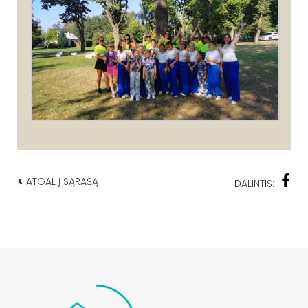
<
ATGAL Į SĄRAŠĄ
DALINTIS: