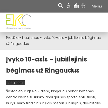
Meniu
Pradžia
-
Naujienos
-
Įvyko 10-asis – jubiliejinis bėgimas
už Ringaudus
Įvyko 10-asis – jubiliejinis
bėgimas už Ringaudus
2024-09-11
Šeštadienį rugsėjo 7 dieną Ringaudų bendruomenės
centro kieme susirinko labai gausus sporto entuziastų
būrys. Vyko tradicinis ir šiais metais jubiliejinis, dešimtasis