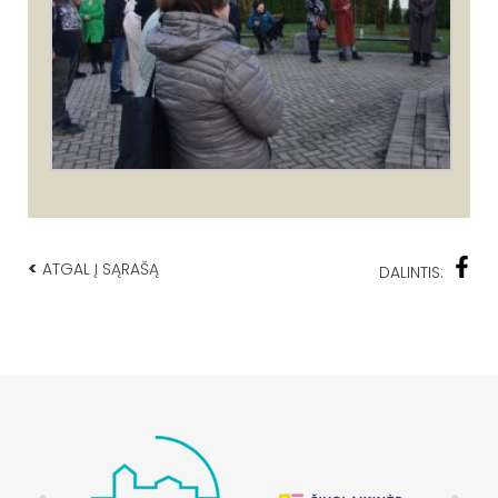
<
ATGAL Į SĄRAŠĄ
DALINTIS: