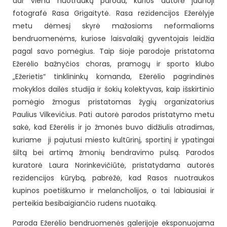
dar viena nuotraukų paroda, kurios autorė jaunoji
fotografė Rasa Grigaitytė. Rasa rezidencijos Ežerėlyje
metu dėmesį skyrė mažosioms neformalioms
bendruomenėms, kuriose laisvalaikį gyventojais leidžia
pagal savo pomėgius. Taip šioje parodoje pristatoma
Ežerėlio bažnyčios choras, pramogų ir sporto klubo
„Ežerietis“ tinklininkų komanda, Ežerėlio pagrindinės
mokyklos dailės studija ir šokių kolektyvas, kaip išskirtinio
pomėgio žmogus pristatomas žygių organizatorius
Paulius Vilkevičius. Pati autorė parodos pristatymo metu
sakė, kad Ežerėlis ir jo žmonės buvo didžiulis atradimas,
kuriame ji pajutusi miesto kultūrinį, sportinį ir ypatingai
šiltą bei artimą žmonių bendravimo pulsą. Parodos
kuratorė Laura Norinkevičiūtė, pristatydama autorės
rezidencijos kūrybą, pabrėžė, kad Rasos nuotraukos
kupinos poetiškumo ir melancholijos, o tai labiausiai ir
perteikia besibaigiančio rudens nuotaiką.
Paroda Ežerėlio bendruomenės galerijoje eksponuojama