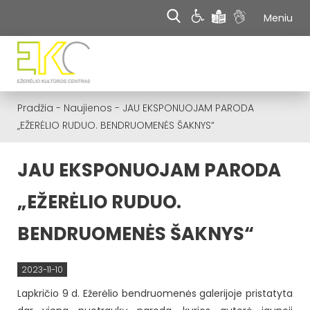
Meniu
Pradžia
-
Naujienos
-
JAU EKSPONUOJAM PARODA
„EŽERĖLIO RUDUO. BENDRUOMENĖS ŠAKNYS“
JAU EKSPONUOJAM PARODA
„EŽERĖLIO RUDUO.
BENDRUOMENĖS ŠAKNYS“
2023-11-10
Lapkričio 9 d. Ežerėlio bendruomenės galerijoje pristatyta