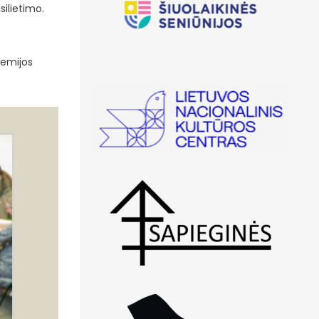
silietimo.
demijos