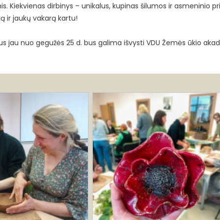
is. Kiekvienas dirbinys – unikalus, kupinas šilumos ir asmeninio pri
 ir jaukų vakarą kartu!
tus jau nuo gegužės 25 d. bus galima išvysti VDU Žemės ūkio aka