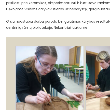
prisiliesti prie keramikos, eksperimentuoti ir kurti savo rankom
Dėkojame visiems dalyvavusiems už bendrystę, gerą nuotaiką
O šių nuostabių darbų parodą bei galutinius kūrybos rezulta
centrinių rūmų bibliotekoje. Nekantriai laukiame!