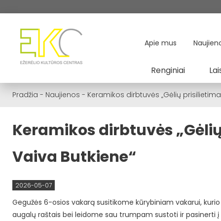
Apie mus
Naujien
Renginiai
Lai
Pradžia
-
Naujienos
-
Keramikos dirbtuvės „Gėlių prisilietim
Keramikos dirbtuvės „Gėlių
Vaiva Butkiene“
2026-05-07
Gegužės 6-osios vakarą susitikome kūrybiniam vakarui, kurio 
augalų raštais bei leidome sau trumpam sustoti ir pasinerti 