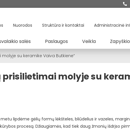
os
Nuorodos
Struktūra ir kontaktai
Administracinė in
svalaikio salės
Paslaugos
Veikla
Zapyškio
ai molyje su keramike Vaiva Butkiene“
 prisilietimai molyje su kera
metu lipdėme gėlių formų lėkšteles, bliūdelius ir vazeles, marg
į kūrybos procesą. Džiaugiamės, kad tiek daug žmonių išdrįso pir