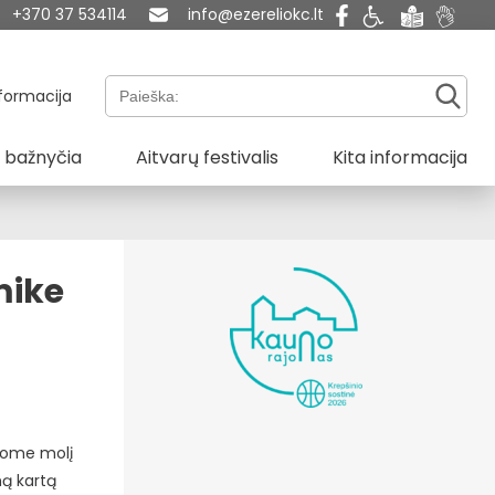
+370 37 534114
info@ezereliokc.lt
Paieška:
formacija
 bažnyčia
Aitvarų festivalis
Kita informacija
mike
inome molį
mą kartą